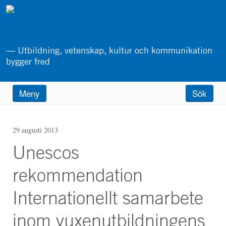
Hoppa
till
huvudinnehåll
— Utbildning, vetenskap, kultur och kommunikation
bygger fred
Main
Meny
Sök
menu
29 augusti 2013
Unescos
rekommendation
Internationellt samarbete
inom vuxenutbildningens