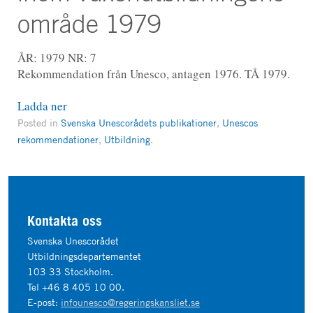
område 1979
ÅR: 1979
NR: 7
Rekommendation från Unesco, antagen 1976. TÅ 1979.
Ladda ner
Posted in
Svenska Unescorådets publikationer
,
Unescos
rekommendationer
,
Utbildning
.
Kontakta oss
Svenska Unescorådet
Utbildningsdepartementet
103 33 Stockholm.
Tel +46 8 405 10 00.
E-post:
infounesco@regeringskansliet.se