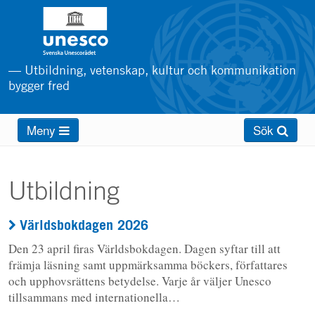
Hoppa
till
huvudinnehåll
— Utbildning, vetenskap, kultur och kommunikation
bygger fred
Main
Meny
Sök
menu
Utbildning
Världsbokdagen 2026
Den 23 april firas Världsbokdagen. Dagen syftar till att
främja läsning samt uppmärksamma böckers, författares
och upphovsrättens betydelse. Varje år väljer Unesco
tillsammans med internationella…