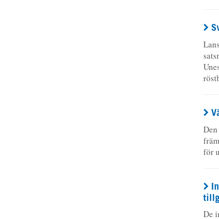
S
Lans
sats
Unes
rös
V
Den 
främ
för 
I
till
De i