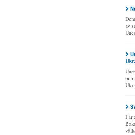
N
Denn
av s
Unes
U
Ukr
Unes
och 
Ukra
S
I år
Bokm
välk