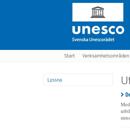
Hoppa
till
huvudinnehåll
Main
Start
Verksamhetsområde
menu
Ut
Lyssna
D
Meda
utbi
mins