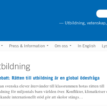
— Utbildning, vetenskap,
n
Press & Information
Om oss
In English
Ly
bildning
ebatt: Rätten till utbildning är en global ödesfråga
n svenska elever återvänder till klassrummen hotas rätten till
ldning för miljontals barn världen över. Konflikter, klimatkriser
kande internationellt stöd gör att skolor stängs…