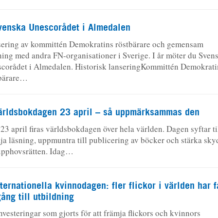
venska Unescorådet i Almedalen
ering av kommittén Demokratins röstbärare och gemensam
ning med andra FN-organisationer i Sverige. I år möter du Sven
corådet i Almedalen. Historisk lanseringKommittén Demokrati
tbärare…
ärldsbokdagen 23 april – så uppmärksammas den
23 april firas världsbokdagen över hela världen. Dagen syftar til
ja läsning, uppmuntra till publicering av böcker och stärka sky
upphovsrätten. Idag…
nternationella kvinnodagen: fler flickor i världen har f
gång till utbildning
nvesteringar som gjorts för att främja flickors och kvinnors