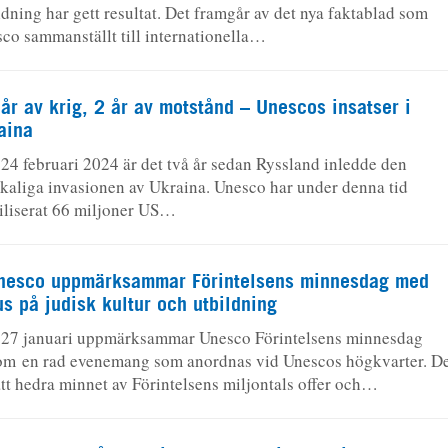
ldning har gett resultat. Det framgår av det nya faktablad som
co sammanställt till internationella…
 år av krig, 2 år av motstånd – Unescos insatser i
aina
24 februari 2024 är det två år sedan Ryssland inledde den
skaliga invasionen av Ukraina. Unesco har under denna tid
liserat 66 miljoner US…
nesco uppmärksammar Förintelsens minnesdag med
us på judisk kultur och utbildning
27 januari uppmärksammar Unesco Förintelsens minnesdag
m en rad evenemang som anordnas vid Unescos högkvarter. De
att hedra minnet av Förintelsens miljontals offer och…