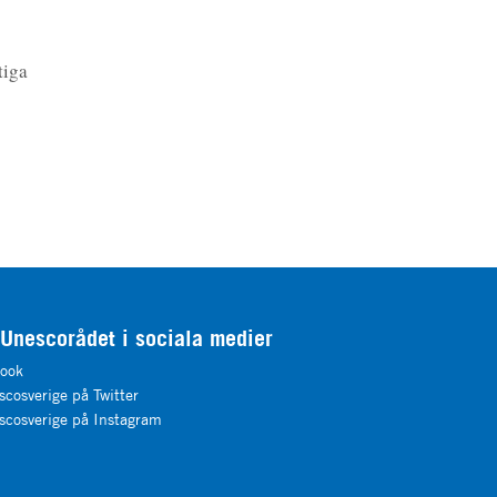
tiga
 Unescorådet i sociala medier
ook
cosverige på Twitter
cosverige på Instagram