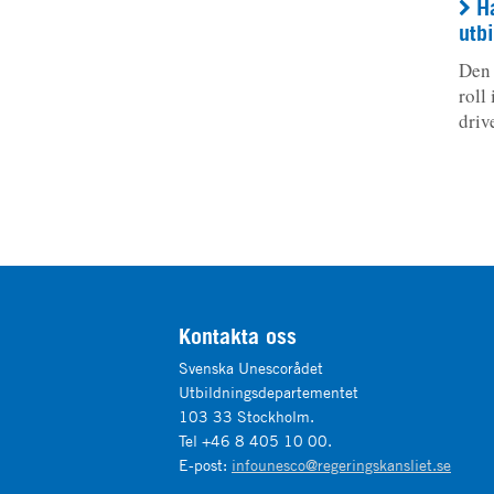
H
utb
Den 
roll
dri
Kontakta oss
Svenska Unescorådet
Utbildningsdepartementet
103 33 Stockholm.
Tel +46 8 405 10 00.
E-post:
infounesco@regeringskansliet.se