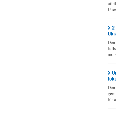
utbi
Unes
2
Ukr
Den 
full
mobi
U
fok
Den 
geno
för 