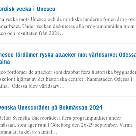
ordisk vecka i Unesco
a vecka möts Unesco och de nordiska länderna för en årlig öv
amarbetet. Under veckan diskuteras alla programområden inom
co och resultaten från 2024…
nesco fördömer ryska attacker mot världsarvet Odessa
aina
co fördömer de attacker som drabbat flera historiska byggnade
skolor i hjärtat av det historiska centret i hamnstaden Odessa i
ina. Odessa blev världsarv…
venska Unescorådet på Bokmässan 2024
 deltar Svenska Unescorådet i flera programpunkter under
ässan, som äger rum i Göteborg den 26-29 september. Varmt
omna att ta del av samtal…