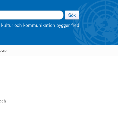
Sök
 kultur och kommunikation bygger fred
ssna
 och