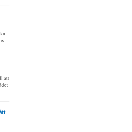
ska
ns
l att
ddet
ått