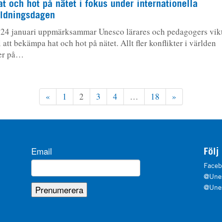
at och hot på nätet i fokus under internationella
ildningsdagen
24 januari uppmärksammar Unesco lärares och pedagogers vik
 i att bekämpa hat och hot på nätet. Allt fler konflikter i världen
ver på…
«
1
2
3
4
…
18
»
Email
Följ
Faceb
@Unes
@Unes