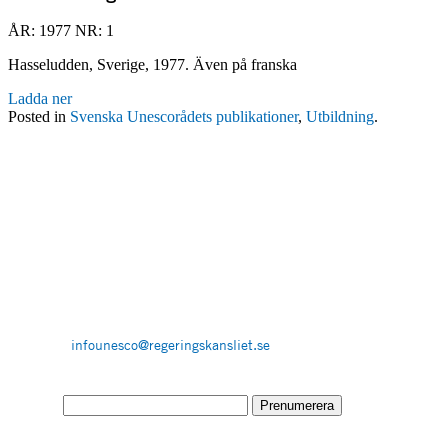
ÅR: 1977
NR: 1
Hasseludden, Sverige, 1977. Även på franska
Ladda ner
Posted in
Svenska Unescorådets publikationer
,
Utbildning
.
Kontakta oss
Svenska Unescorådet
Utbildningsdepartementet
103 33 Stockholm.
Tel +46 8 405 10 00.
E-post:
infounesco@regeringskansliet.se
Email