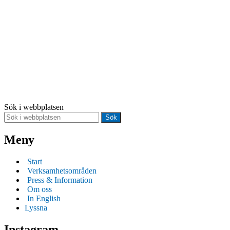
Följ Unescorådet i sociala medier
Facebook
@Unescosverige på Twitter
@Unescosverige på Instagram
Sök i webbplatsen
Sök
Meny
Start
Verksamhetsområden
Press & Information
Om oss
In English
Lyssna
Instagram