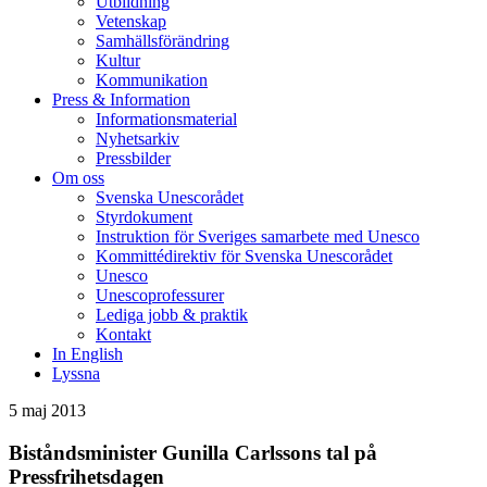
Utbildning
Vetenskap
Samhällsförändring
Kultur
Kommunikation
Press & Information
Informationsmaterial
Nyhetsarkiv
Pressbilder
Om oss
Svenska Unescorådet
Styrdokument
Instruktion för Sveriges samarbete med Unesco
Kommittédirektiv för Svenska Unescorådet
Unesco
Unescoprofessurer
Lediga jobb & praktik
Kontakt
In English
Lyssna
5 maj 2013
Biståndsminister Gunilla Carlssons tal på
Pressfrihetsdagen