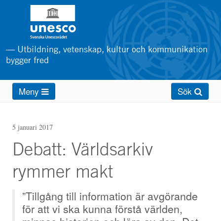
Hoppa
till
huvudinnehåll
— Utbildning, vetenskap, kultur och kommunikation
bygger fred
Main
Meny
Sök
menu
5 januari 2017
Debatt: Världsarkiv
rymmer makt
”Tillgång till information är avgörande
för att vi ska kunna förstå världen,