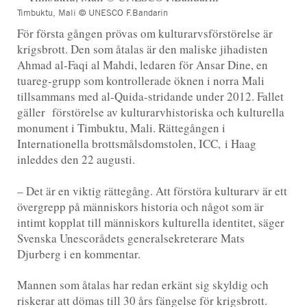
Timbuktu, Mali © UNESCO F.Bandarin
För första gången prövas om kulturarvsförstörelse är
krigsbrott. Den som åtalas är den maliske jihadisten
Ahmad al-Faqi al Mahdi, ledaren för Ansar Dine, en
tuareg-grupp som kontrollerade öknen i norra Mali
tillsammans med al-Quida-stridande under 2012. Fallet
gäller förstörelse av kulturarvhistoriska och kulturella
monument i Timbuktu, Mali. Rättegången i
Internationella brottsmålsdomstolen, ICC, i Haag
inleddes den 22 augusti.
– Det är en viktig rättegång. Att förstöra kulturarv är ett
övergrepp på människors historia och något som är
intimt kopplat till människors kulturella identitet, säger
Svenska Unescorådets generalsekreterare Mats
Djurberg i en kommentar.
Mannen som åtalas har redan erkänt sig skyldig och
riskerar att dömas till 30 års fängelse för krigsbrott.