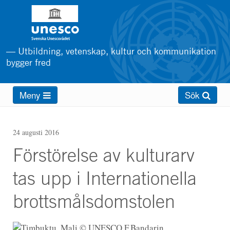
Hoppa
till
huvudinnehåll
— Utbildning, vetenskap, kultur och kommunikation
bygger fred
Main
Meny
Sök
menu
24 augusti 2016
Förstörelse av kulturarv
tas upp i Internationella
brottsmålsdomstolen