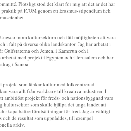
itté. Plötsligt stod det klart för mig att det är det här
ort praktik på ICOM genom ett Erasmus-stipendium fick
 museienhet.
Unesco inom kultursektorn och fått möjligheten att vara
h i fält på diverse olika landskontor. Jag har arbetat i
ör Gulfstaterna och Jemen, i Kamerun och i
 arbetat med projekt i Egypten och i Jerusalem och har
ppdrag i Samoa.
d projekt som länkar kultur med folkcentrerad
an vara allt från världsarv till kreativa industrier. I
tt ambitiöst projekt för freds- och nationsbyggnad vars
lig kultursektor som skulle hjälpa det unga landet att
ch skapa bättre förutsättningar för fred. Jag är väldigt
es och de resultat som uppnåddes, till exempel
nella arkiv.