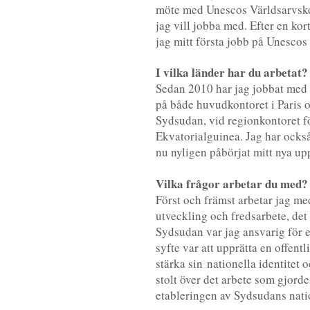
möte med Unescos Världsarvskomm
jag vill jobba med. Efter en k
jag mitt första jobb på Unescos
I vilka länder har du arbetat?
Sedan 2010 har jag jobbat med 
på både huvudkontoret i Paris oc
Sydsudan, vid regionkontoret f
Ekvatorialguinea. Jag har också
nu nyligen påbörjat mitt nya u
Vilka frågor arbetar du med?
Först och främst arbetar jag me
utveckling och fredsarbete, det k
Sydsudan var jag ansvarig för e
syfte var att upprätta en offent
stärka sin nationella identitet o
stolt över det arbete som gjord
etableringen av Sydsudans natio