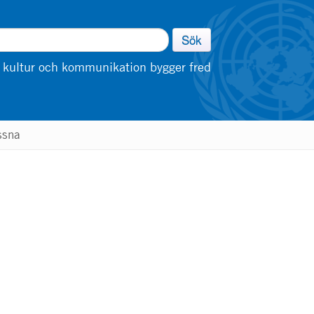
Sök
 kultur och kommunikation bygger fred
ssna