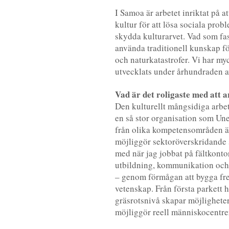
I Samoa är arbetet inriktat på a
kultur för att lösa sociala pro
skydda kulturarvet. Vad som fas
använda traditionell kunskap f
och naturkatastrofer. Vi har m
utvecklats under århundraden a
Vad är det roligaste med att 
Den kulturellt mångsidiga arbe
en så stor organisation som Un
från olika kompetensområden är
möjliggör sektoröverskridande s
med när jag jobbat på fältkont
utbildning, kommunikation och v
– genom förmågan att bygga fre
vetenskap. Från första parkett h
gräsrotsnivå skapar möjligheter
möjliggör reell människocentre