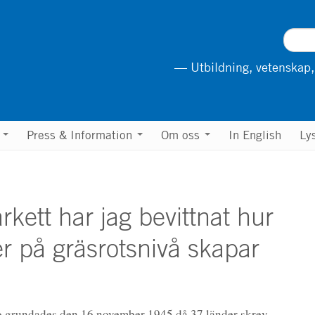
— Utbildning, vetenskap,
n
Press & Information
Om oss
In English
Ly
rkett har jag bevittnat hur
er på gräsrotsnivå skapar
co grundades den 16 november 1945 då 37 länder skrev