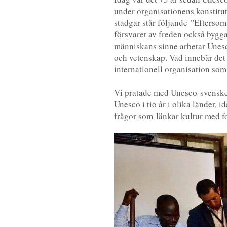
under organisationens konstitu
stadgar står följande
”
Eftersom 
försvaret av freden också bygg
människans sinne arbetar Unes
och vetenskap. Vad innebär det a
internationell organisation so
Vi pratade med Unesco-svensken 
Unesco i tio år i olika länder, 
frågor som länkar kultur med f