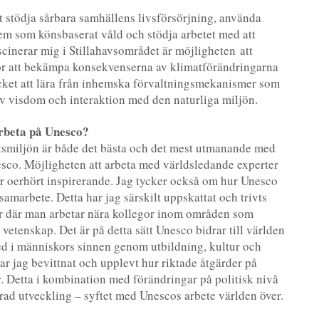
tt stödja sårbara samhällens livsförsörjning, använda
blem som könsbaserat våld och stödja arbetet med att
cinerar mig i Stillahavsområdet är möjligheten att
ör att bekämpa konsekvenserna av klimatförändringarna
ycket att lära från inhemska förvaltningsmekanismer som
v visdom och interaktion med den naturliga miljön.
arbeta på Unesco?
tsmiljön är både det bästa och det mest utmanande med
esco. Möjligheten att arbeta med världsledande experter
 oerhört inspirerande. Jag tycker också om hur Unesco
amarbete. Detta har jag särskilt uppskattat och trivts
or där man arbetar nära kollegor inom områden som
etenskap. Det är på detta sätt Unesco bidrar till världen
d i människors sinnen genom utbildning, kultur och
ar jag bevittnat och upplevt hur riktade åtgärder på
. Detta i kombination med förändringar på politisk nivå
rad utveckling – syftet med Unescos arbete världen över.