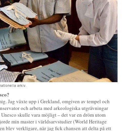
ationella arkiv.
esco?
 mig. Jag växte upp i Grekland, omgiven av tempel och
 konservator och arbeta med arkeologiska utgrävningar
ör Unesco skulle vara möjligt – det var en dröm utom
 gjorde min master i världsarvstudier (World Heritage
 blev verkligare, när jag fick chansen att delta på ett