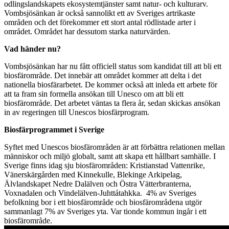
odlingslandskapets ekosystemtjänster samt natur- och kulturarv.
Vombsjösänkan är också sannolikt ett av Sveriges artrikaste
områden och det förekommer ett stort antal rödlistade arter i
området. Området har dessutom starka naturvärden.
Vad händer nu?
Vombsjösänkan har nu fått officiell status som kandidat till att bli ett
biosfärområde. Det innebär att området kommer att delta i det
nationella biosfärarbetet. De kommer också att inleda ett arbete för
att ta fram sin formella ansökan till Unesco om att bli ett
biosfärområde. Det arbetet väntas ta flera år, sedan skickas ansökan
in av regeringen till Unescos biosfärprogram.
Biosfärprogrammet i Sverige
Syftet med Unescos biosfärområden är att förbättra relationen mellan
människor och miljö globalt, samt att skapa ett hållbart samhälle. I
Sverige finns idag sju biosfärområden: Kristianstad Vattenrike,
Vänerskärgården med Kinnekulle, Blekinge Arkipelag,
Älvlandskapet Nedre Dalälven och Östra Vätterbranterna,
Voxnadalen och Vindelälven-Juhttátahkka. 4% av Sveriges
befolkning bor i ett biosfärområde och biosfärområdena utgör
sammanlagt 7% av Sveriges yta. Var tionde kommun ingår i ett
biosfärområde.