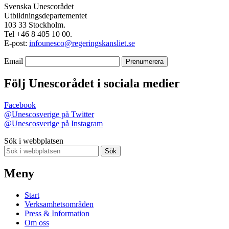
Svenska Unescorådet
Utbildningsdepartementet
103 33 Stockholm.
Tel +46 8 405 10 00.
E-post:
infounesco@regeringskansliet.se
Email
Följ Unescorådet i sociala medier
Facebook
@Unescosverige på Twitter
@Unescosverige på Instagram
Sök i webbplatsen
Sök
Meny
Start
Verksamhetsområden
Press & Information
Om oss