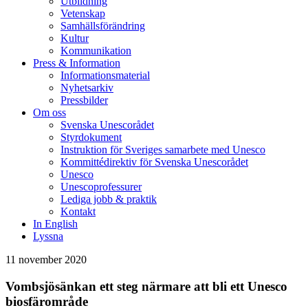
Utbildning
Vetenskap
Samhällsförändring
Kultur
Kommunikation
Press & Information
Informationsmaterial
Nyhetsarkiv
Pressbilder
Om oss
Svenska Unescorådet
Styrdokument
Instruktion för Sveriges samarbete med Unesco
Kommittédirektiv för Svenska Unescorådet
Unesco
Unescoprofessurer
Lediga jobb & praktik
Kontakt
In English
Lyssna
11 november 2020
Vombsjösänkan ett steg närmare att bli ett Unesco
biosfärområde