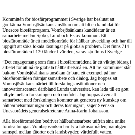
Kommittén för biosfärprogrammet i Sverige har beslutat att
godkänna Vombsjösänkans ansökan om att bli en kandidat för
Unescos biosfärprogram. Vombsjösänkans kandidatur är ett
samarbete mellan Sjöbo, Lund och Eslöv kommun. Ett
biosfärområde är ett modellområde för hållbar utveckling och har till
uppgift att söka lokala lösningar på globala problem. Det finns 714
biosfärområden i 129 länder i världen, varav sju finns i Sverige.
”Det engagemang som finns i biosfärområdena är ett viktigt bidrag i
arbetet för att nå de globala hållbarhetsmålen. Att tre kommuner står
bakom Vombsjösänkans ansökan är bara ett exempel på hur
biosfärområden främjar samarbete och dialog. Jag hoppas att
Vombsjösänkans närhet till forskningsinstitutioner och
innovationscenter, däribland Lunds universitet, kan leda till ett gott
utbyte mellan forskningen och området. Jag hoppas även att
samarbetet med forskningen kommer att generera ny kunskap om
hållbarhetsutmaningar och deras lösningar”, säger Svenska
Unescorådets generalsekreterare Anna-Karin Johansson.
Alla biosfärområden bedriver hållbarhetsarbete utifrån sina unika
förutsättningar. Vombsjösänkan har fyra fokusområden, nämligen
samspel mellan tätorter och landsbygder, värdefullt vatten,