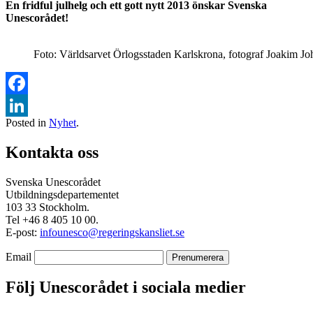
En fridful julhelg och ett gott nytt 2013 önskar Svenska
Unescorådet!
Foto: Världsarvet Örlogsstaden Karlskrona, fotograf Joakim J
Facebook
Posted in
Nyhet
.
LinkedIn
Kontakta oss
Svenska Unescorådet
Utbildningsdepartementet
103 33 Stockholm.
Tel +46 8 405 10 00.
E-post:
infounesco@regeringskansliet.se
Email
Följ Unescorådet i sociala medier