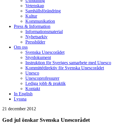
Utbildning
Vetenskap
Samhällsförändring
Kultur
Kommunikation
Press & Information
Informationsmaterial
Nyhetsarkiv
Pressbilder
Om oss
Svenska Unescorådet
Styrdokument
Instruktion för Sveriges samarbete med Unesco
Kommittédirektiv för Svenska Unescorådet
Unesco
Unescoprofessurer
Lediga jobb & praktik
Kontakt
In English
Lyssna
21 december 2012
God jul önskar Svenska Unescorådet