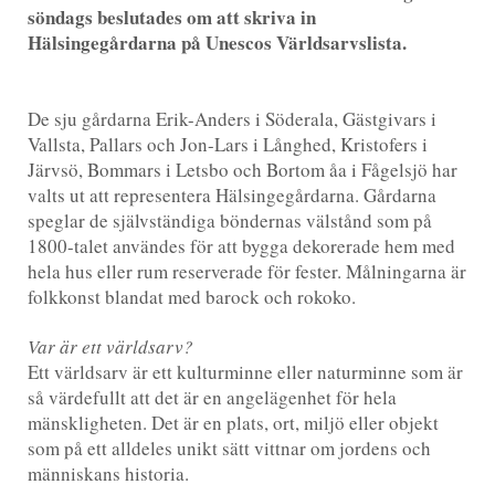
söndags beslutades om att skriva in
Hälsingegårdarna på Unescos Världsarvslista.
De sju gårdarna Erik-Anders i Söderala, Gästgivars i
Vallsta, Pallars och Jon-Lars i Långhed, Kristofers i
Järvsö, Bommars i Letsbo och Bortom åa i Fågelsjö har
valts ut att representera Hälsingegårdarna. Gårdarna
speglar de självständiga böndernas välstånd som på
1800-talet användes för att bygga dekorerade hem med
hela hus eller rum reserverade för fester. Målningarna är
folkkonst blandat med barock och rokoko.
Var är ett världsarv?
Ett världsarv är ett kulturminne eller naturminne som är
så värdefullt att det är en angelägenhet för hela
mänskligheten. Det är en plats, ort, miljö eller objekt
som på ett alldeles unikt sätt vittnar om jordens och
människans historia.