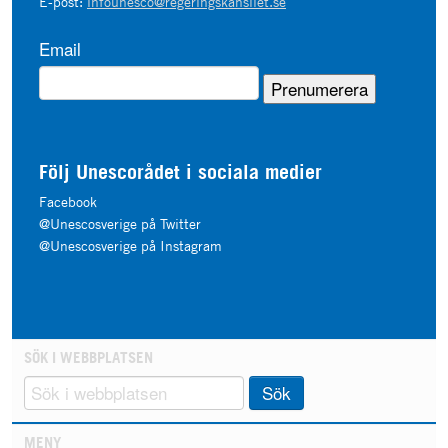
E-post:
infounesco@regeringskansliet.se
Email
Följ Unescorådet i sociala medier
Facebook
@Unescosverige på Twitter
@Unescosverige på Instagram
SÖK I WEBBPLATSEN
Sök
MENY