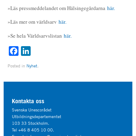
»Läs pressmeddelandet om Hälsingegårdarna
här.
»Läs mer om världsarv
här.
»Se hela Världsarvslistan
här.
Facebook
LinkedIn
Posted in
Nyhet
.
Kontakta oss
Svenska Unescorådet
Utbildningsdepartementet
103 33 Stockholm.
Tel +46 8 405 10 00.