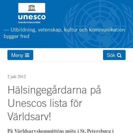
Hoppa
till
huvudinnehåll
— Utbildning, vetenskap, kultur och kommunikation
bygger fred
Main
Meny
Sök
menu
2 juli 2012
Hälsingegårdarna på
Unescos lista för
Världsarv!
På Världsarvskommitténs möte i St. Petersburg i