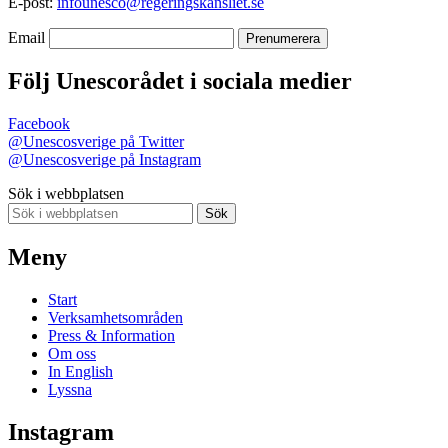
E-post:
infounesco@regeringskansliet.se
Email
Följ Unescorådet i sociala medier
Facebook
@Unescosverige på Twitter
@Unescosverige på Instagram
Sök i webbplatsen
Sök
Meny
Start
Verksamhetsområden
Press & Information
Om oss
In English
Lyssna
Instagram