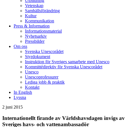
Utbildning
Vetenskap
Samhällsförändring
Kultur
Kommunikation
Press & Information
Informationsmaterial
Nyhetsarkiv
Pressbilder
Om oss
Svenska Unescorådet
Styrdokument
Instruktion för Sveriges samarbete med Unesco
Kommittédirektiv för Svenska Unescorådet
Unesco
Unescoprofessurer
Lediga jobb & praktik
Kontakt
In English
Lyssna
2 juni 2015
Internationellt firande av Världshavsdagen invigs av
Sveriges havs- och vattenambassadör