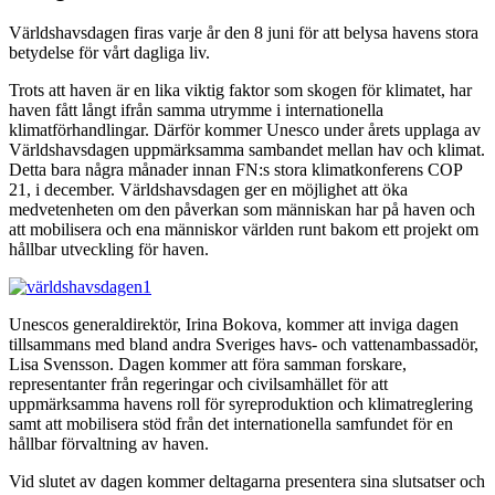
Världshavsdagen firas varje år den 8 juni för att belysa havens stora
betydelse för vårt dagliga liv.
Trots att haven är en lika viktig faktor som skogen för klimatet, har
haven fått långt ifrån samma utrymme i internationella
klimatförhandlingar. Därför kommer Unesco under årets upplaga av
Världshavsdagen uppmärksamma sambandet mellan hav och klimat.
Detta bara några månader innan FN:s stora klimatkonferens COP
21, i december. Världshavsdagen ger en möjlighet att öka
medvetenheten om den påverkan som människan har på haven och
att mobilisera och ena människor världen runt bakom ett projekt om
hållbar utveckling för haven.
Unescos generaldirektör, Irina Bokova, kommer att inviga dagen
tillsammans med bland andra Sveriges havs- och vattenambassadör,
Lisa Svensson. Dagen kommer att föra samman forskare,
representanter från regeringar och civilsamhället för att
uppmärksamma havens roll för syreproduktion och klimatreglering
samt att mobilisera stöd från det internationella samfundet för en
hållbar förvaltning av haven.
Vid slutet av dagen kommer deltagarna presentera sina slutsatser och