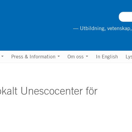
— Utbildning, vetenskap,
n
Press & Information
Om oss
In English
Ly
okalt Unescocenter för