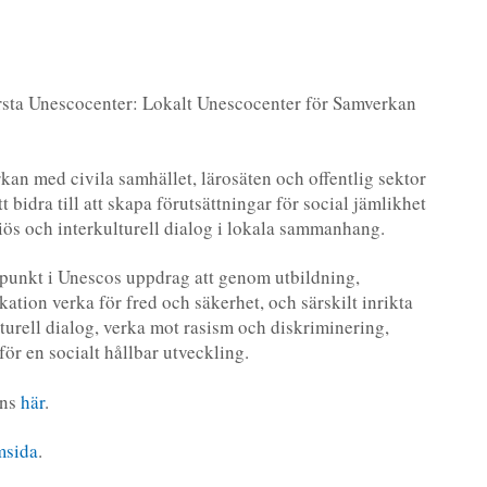
rsta Unescocenter: Lokalt Unescocenter för Samverkan
kan med civila samhället, lärosäten och offentlig sektor
t bidra till att skapa förutsättningar för social jämlikhet
iös och interkulturell dialog i lokala sammanhang.
punkt i Unescos uppdrag att genom utbildning,
tion verka för fred och säkerhet, och särskilt inrikta
ulturell dialog, verka mot rasism och diskriminering,
ör en socialt hållbar utveckling.
nns
här
.
msida
.