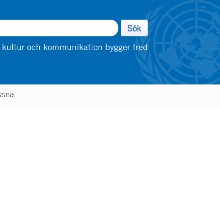
Sök
 kultur och kommunikation bygger fred
ssna