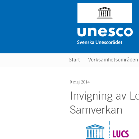
Hoppa
till
huvudinnehåll
Main
Start
Verksamhetsområde
menu
9 maj 2014
Invigning av L
Samverkan