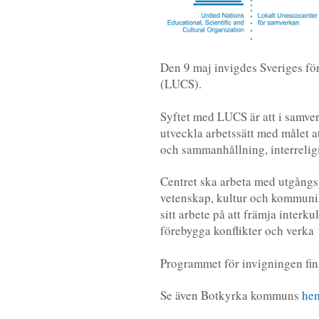
Den 9 maj invigdes Sveriges fö
(LUCS).
Syftet med LUCS är att i samver
utveckla arbetssätt med målet at
och sammanhållning, interrelig
Centret ska arbeta med utgångs
vetenskap, kultur och kommunika
sitt arbete på att främja interk
förebygga konflikter och verka f
Programmet för invigningen fi
Se även Botkyrka kommuns
he