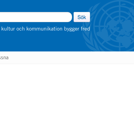
Sök
 kultur och kommunikation bygger fred
ssna