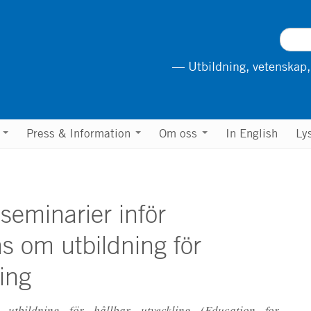
— Utbildning, vetenskap,
n
Press & Information
Om oss
In English
Ly
seminarier inför
s om utbildning för
ling
 utbildning för hållbar utveckling (Education for