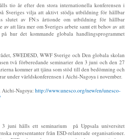
ls tio år efter den stora internationella konferensen i
 Sveriges vilja att aktivt stödja utbildning för hållbar
s slutet av FN:s årtionde om utbildning för hållbar
sse av att lära mer om Sveriges arbete samt ett behov av att
v på hur det kommande globala handlingsprogrammet
corådet, SWEDESD, WWF Sverige och Den globala skolan
ensen två förberedande seminarier den 3 juni och den 27
arierna kommer att tjäna som stöd till den bedömning och
erar under världskonferensen i Aichi-Nagoya i november.
i Aichi-Nagoya:
http://www.unesco.org/new/en/unesco-
/
 3 juni hålls ett seminarium på Uppsala universitet
nska representanter från ESD-relaterade organisationer.