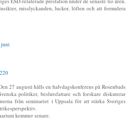
ges ESD-relaterade prestation under de senaste tio åren.
insikter, misslyckanden, luckor, löften och att formulera
 juni
6220
 Den 27 augusti hålls en halvdagskonferens på Rosenbads
venska politiker, beslutsfattare och forskare diskuterar
erna från seminariet i Uppsala för att stärka Sveriges
trikesperspektiv.
narium kommer senare.