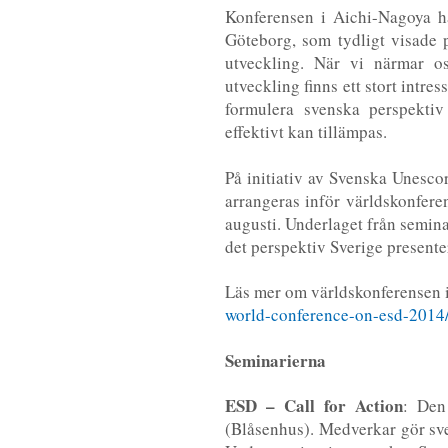
Konferensen i Aichi-Nagoya hål
Göteborg, som tydligt visade på
utveckling. När vi närmar os
utveckling finns ett stort intre
formulera svenska perspekti
effektivt kan tillämpas.
På initiativ av Svenska Unes
arrangeras inför världskonfer
augusti. Underlaget från semin
det perspektiv Sverige present
Läs mer om världskonferensen 
world-conference-on-esd-2014
Seminarierna
ESD – Call for Action
: Den
(Blåsenhus). Medverkar gör sve