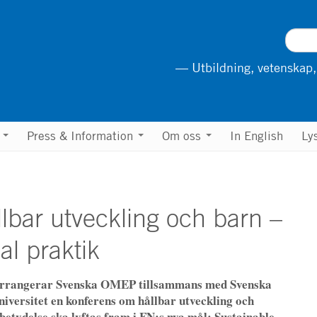
— Utbildning, vetenskap,
n
Press & Information
Om oss
In English
Ly
lbar utveckling och barn –
bal praktik
arrangerar Svenska OMEP tillsammans med Svenska
versitet en konferens om hållbar utveckling och
betydelse ska lyftas fram i FN:s nya mål: Sustainable