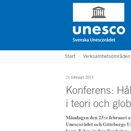
Hoppa
till
huvudinnehåll
Main
Start
Verksamhetsområde
menu
21 februari 2013
Konferens: Hål
i teori och glo
Måndagen den 25:e februari 
Unescorådet och Göteborgs Uni
barn. Fokus är hur förskolans 