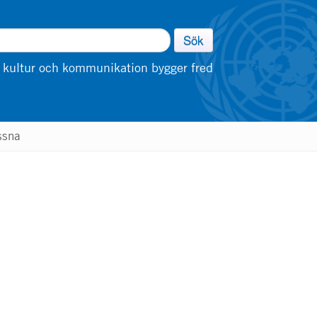
Sök
 kultur och kommunikation bygger fred
ssna