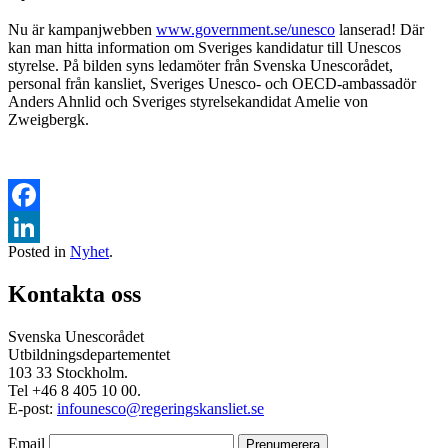
Nu är kampanjwebben
www.government.se/unesco
lanserad! Där
kan man hitta information om Sveriges kandidatur till Unescos
styrelse. På bilden syns ledamöter från Svenska Unescorådet,
personal från kansliet, Sveriges Unesco- och OECD-ambassadör
Anders Ahnlid och Sveriges styrelsekandidat Amelie von
Zweigbergk.
Facebook
Posted in
Nyhet
.
LinkedIn
Kontakta oss
Svenska Unescorådet
Utbildningsdepartementet
103 33 Stockholm.
Tel +46 8 405 10 00.
E-post:
infounesco@regeringskansliet.se
Email