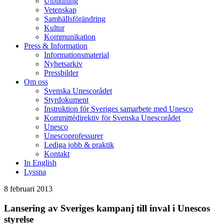
Utbildning
Vetenskap
Samhällsförändring
Kultur
Kommunikation
Press & Information
Informationsmaterial
Nyhetsarkiv
Pressbilder
Om oss
Svenska Unescorådet
Styrdokument
Instruktion för Sveriges samarbete med Unesco
Kommittédirektiv för Svenska Unescorådet
Unesco
Unescoprofessurer
Lediga jobb & praktik
Kontakt
In English
Lyssna
8 februari 2013
Lansering av Sveriges kampanj till inval i Unescos
styrelse