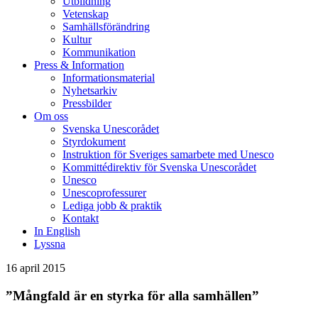
Utbildning
Vetenskap
Samhällsförändring
Kultur
Kommunikation
Press & Information
Informationsmaterial
Nyhetsarkiv
Pressbilder
Om oss
Svenska Unescorådet
Styrdokument
Instruktion för Sveriges samarbete med Unesco
Kommittédirektiv för Svenska Unescorådet
Unesco
Unescoprofessurer
Lediga jobb & praktik
Kontakt
In English
Lyssna
16 april 2015
”Mångfald är en styrka för alla samhällen”