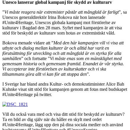
Unesco lanserar global kampanj för skydd av kulturarv
”
Vi måste reagera när extremister påstår att mångfald är farligt
”, sa
Unescos generaldirektör Irina Bokova när hon lanserade
#Unite4Heritage, Unescos globala kampanj mot förstörelse av
kulturarv i Bagdad den 28 mars. Syftet med kampanjen är att visa
stöd för beskydd av kulturarv som hotas av extremistiskt våld.
Bokova menade vidare att ”
Med den här kampanjen vill vi visa att
utbyte och dialog mellan kulturer är och alltid har varit en
förutsättning för utveckling och att mångfald är en styrka för alla
samhällen
” och fortsatte ”
Vi måste enas som en mänsklighet med
gemensam historia och gemensam framtid. Enandet är vår styrka.
Vi accepterar inte förstörelsen av kulturskatter och vi ska
tillsammans göra allt vi kan för att stoppa den
”.
I Sverige har bland andra Kultur- och demokratiminister Alice Bah
Kuhnke visat sitt stöd för kampanjen genom att fotas med budskapet
#Unite4Heritage på twitter.
Vill du också vara med och visa ditt stöd för beskydd av kulturarv?
Ta en bild av dig själv när du håller en skylt med ordet
#Unite4Heritage, lägg upp den på dina sociala medier och använd
hashtaggarna #Unite4Heritage och #UnescoSverige