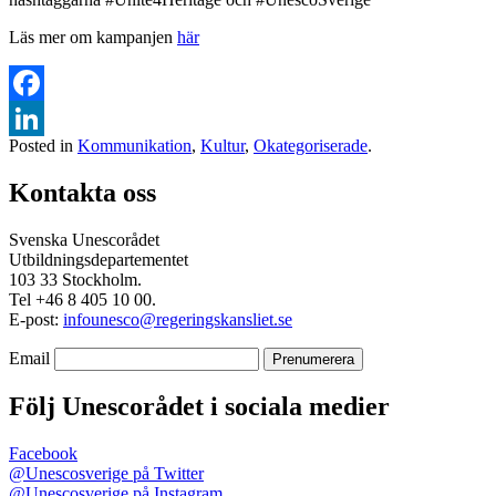
Läs mer om kampanjen
här
Facebook
Posted in
Kommunikation
,
Kultur
,
Okategoriserade
.
LinkedIn
Kontakta oss
Svenska Unescorådet
Utbildningsdepartementet
103 33 Stockholm.
Tel +46 8 405 10 00.
E-post:
infounesco@regeringskansliet.se
Email
Följ Unescorådet i sociala medier
Facebook
@Unescosverige på Twitter
@Unescosverige på Instagram