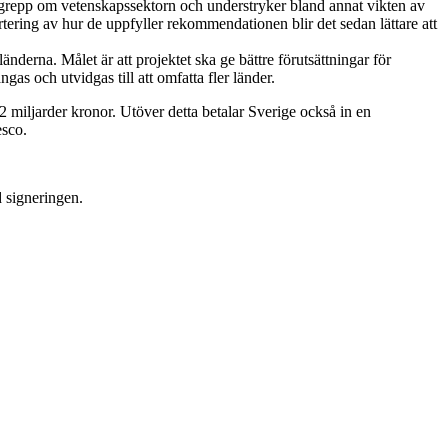
grepp om vetenskapssektorn och understryker bland annat vikten av
rtering av hur de uppfyller rekommendationen blir det sedan lättare att
nderna. Målet är att projektet ska ge bättre förutsättningar för
as och utvidgas till att omfatta fler länder.
2 miljarder kronor. Utöver detta betalar Sverige också in en
esco.
d signeringen.