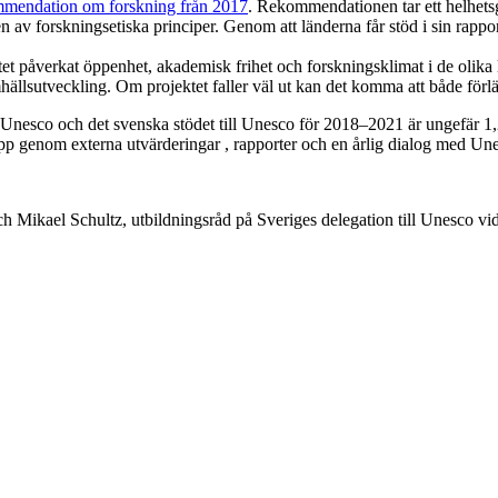
mendation om forskning från 2017
. Rekommendationen tar ett helhets
n av forskningsetiska principer. Genom att länderna får stöd i sin rappo
t påverkat öppenhet, akademisk frihet och forskningsklimat i de olika lä
llsutveckling. Om projektet faller väl ut kan det komma att både förläng
ll Unesco och det svenska stödet till Unesco för 2018–2021 är ungefär 1,
upp genom externa utvärderingar , rapporter och en årlig dialog med Un
h Mikael Schultz, utbildningsråd på Sveriges delegation till Unesco vi