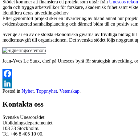
Stödet kommer att finansiera ett projekt som utgår från
Unescos rekom
goda och trygga arbetsvillkor för forskare, akademisk frihet samt vikte
identifiera deras utvecklingsbehov.
Efter genomfört projekt sker en utvärdering av bland annat hur projekte
evidensbaserad samhällsplanering och därmed bidra till en positiv samhä
Sverige är en av de största ekonomiska givarna av frivilliga bidrag ti
medlemsavgift till organisationen. Det svenska stödet följs noggrant 
Jean-Yves Le Saux, chef på Unescos byrå för strategisk utveckling, oc
Facebook
Posted in
Nyhet
,
Toppnyhet
,
Vetenskap
.
LinkedIn
Kontakta oss
Svenska Unescorådet
Utbildningsdepartementet
103 33 Stockholm.
Tel +46 8 405 10 00.