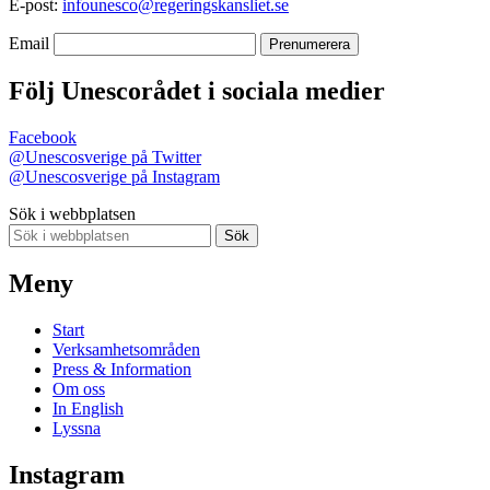
E-post:
infounesco@regeringskansliet.se
Email
Följ Unescorådet i sociala medier
Facebook
@Unescosverige på Twitter
@Unescosverige på Instagram
Sök i webbplatsen
Sök
Meny
Start
Verksamhetsområden
Press & Information
Om oss
In English
Lyssna
Instagram