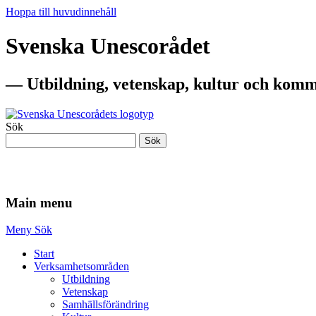
Hoppa till huvudinnehåll
Svenska Unescorådet
— Utbildning, vetenskap, kultur och komm
Sök
Sök
— Utbildning, vetenskap, kultur och komm
Main menu
Meny
Sök
Start
Verksamhetsområden
Utbildning
Vetenskap
Samhällsförändring