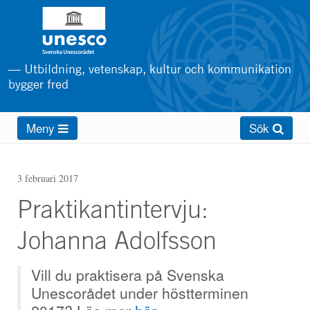
Hoppa
till
huvudinnehåll
— Utbildning, vetenskap, kultur och kommunikation
bygger fred
Main
Meny
Sök
menu
3 februari 2017
Praktikantintervju:
Johanna Adolfsson
Vill du praktisera på Svenska
Unescorådet under höstterminen