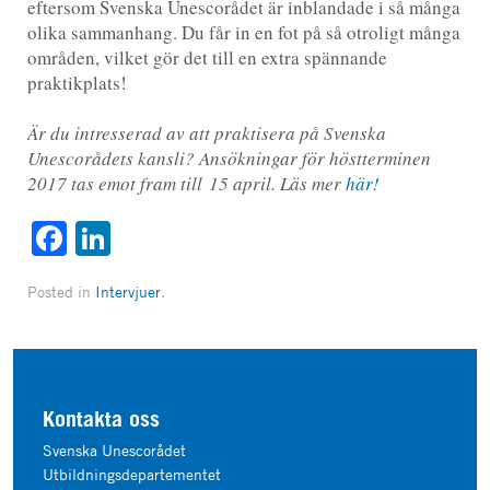
eftersom Svenska Unescorådet är inblandade i så många
olika sammanhang. Du får in en fot på så otroligt många
områden, vilket gör det till en extra spännande
praktikplats!
Är du intresserad av att praktisera på Svenska
Unescorådets kansli? Ansökningar för höstterminen
2017 tas emot fram till 15 april. Läs mer
här!
Facebook
LinkedIn
Posted in
Intervjuer
.
Kontakta oss
Svenska Unescorådet
Utbildningsdepartementet