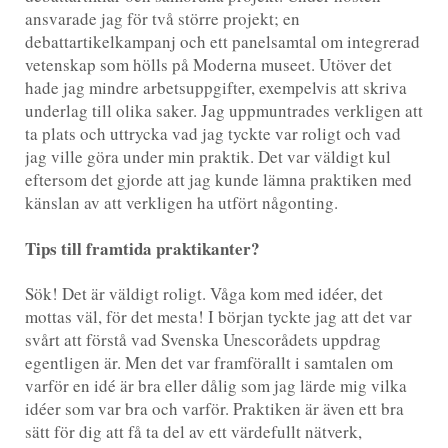
ansvarade jag för två större projekt; en
debattartikelkampanj och ett panelsamtal om integrerad
vetenskap som hölls på Moderna museet. Utöver det
hade jag mindre arbetsuppgifter, exempelvis att skriva
underlag till olika saker. Jag uppmuntrades verkligen att
ta plats och uttrycka vad jag tyckte var roligt och vad
jag ville göra under min praktik. Det var väldigt kul
eftersom det gjorde att jag kunde lämna praktiken med
känslan av att verkligen ha utfört någonting.
Tips till framtida praktikanter?
Sök! Det är väldigt roligt. Våga kom med idéer, det
mottas väl, för det mesta! I början tyckte jag att det var
svårt att förstå vad Svenska Unescorådets uppdrag
egentligen är. Men det var framförallt i samtalen om
varför en idé är bra eller dålig som jag lärde mig vilka
idéer som var bra och varför. Praktiken är även ett bra
sätt för dig att få ta del av ett värdefullt nätverk,