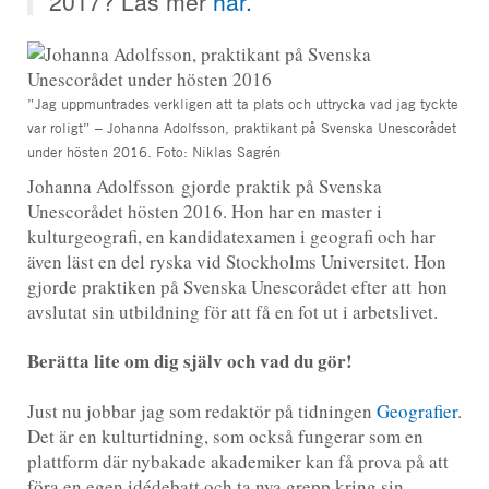
2017? Läs mer
här.
”Jag uppmuntrades verkligen att ta plats och uttrycka vad jag tyckte
var roligt” – Johanna Adolfsson, praktikant på Svenska Unescorådet
under hösten 2016. Foto: Niklas Sagrén
Johanna Adolfsson gjorde praktik på Svenska
Unescorådet hösten 2016. Hon har en master i
kulturgeografi, en kandidatexamen i geografi och har
även läst en del ryska vid Stockholms Universitet. Hon
gjorde praktiken på Svenska Unescorådet efter att hon
avslutat sin utbildning för att få en fot ut i arbetslivet.
Berätta lite om dig själv och vad du gör!
Just nu jobbar jag som redaktör på tidningen
Geografier
.
Det är en kulturtidning, som också fungerar som en
plattform där nybakade akademiker kan få prova på att
föra en egen idédebatt och ta nya grepp kring sin