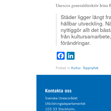
Unescos generaldirektör Irina 
Städer ligger långt fr
hållbar utveckling. Nä
nyttiggör allt det bä
från kultursamarbete
förändringar.
Facebook
LinkedIn
Posted in
Kultur
,
Toppnyhet
.
Kontakta oss
Svenska Unescorådet
Utbildningsdepartementet
103 33 Stockholm.