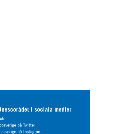
Unescorådet i sociala medier
ok
osverige på Twitter
osverige på Instagram