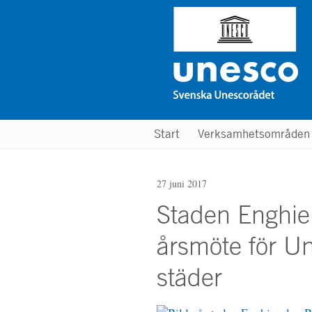
Hoppa
till
huvudinnehåll
Main
Start
Verksamhetsområde
menu
27 juni 2017
Staden Enghien
årsmöte för Un
städer