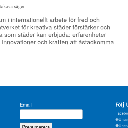
Bokova säger
am i internationellt arbete för fred och
tverket för kreativa städer förstärker och
sta som städer kan erbjuda: erfarenheter
, innovationer och kraften att åstadkomma
Email
Följ 
Facebo
@Unesc
@Unesc