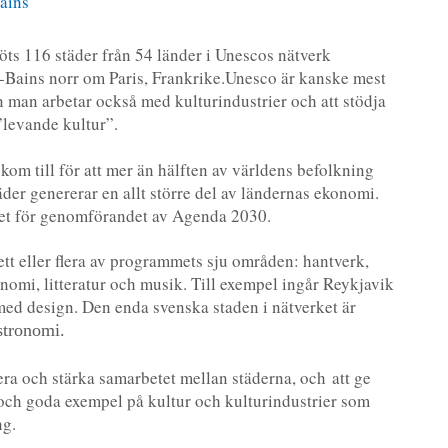
öts 116 städer från 54 länder i Unescos nätverk
s-Bains norr om Paris, Frankrike.Unesco är kanske mest
 man arbetar också med kulturindustrier och att stödja
levande kultur”.
kom till för att mer än hälften av världens befolkning
äder genererar en allt större del av ländernas ekonomi.
tet för genomförandet av Agenda 2030.
 ett eller flera av programmets sju områden: hantverk,
onomi, litteratur och musik. Till exempel ingår Reykjavik
med design. Den enda svenska staden i nätverket är
stronomi.
lera och stärka samarbetet mellan städerna, och att ge
 och goda exempel på kultur och kulturindustrier som
ng.