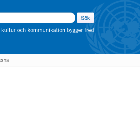
Sök
 kultur och kommunikation bygger fred
ssna