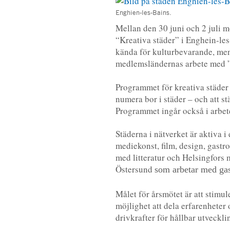
Enghien-les-Bains.
Mellan den 30 juni och 2 juli m
“Kreativa städer” i Enghein-le
kända för kulturbevarande, men
medlemsländernas arbete med ”
Programmet för kreativa städer 
numera bor i städer – och att st
Programmet ingår också i arbe
Städerna i nätverket är aktiva i
mediekonst, film, design, gastr
med litteratur och Helsingfors 
Östersund
som arbetar med ga
Målet för årsmötet är att stimu
möjlighet att dela erfarenheter
drivkrafter för hållbar utveckli