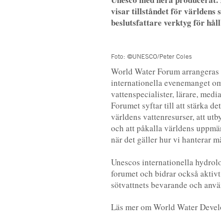
visar tillståndet för världens 
beslutsfattare verktyg för hål
Foto: ©UNESCO/Peter Coles
World Water Forum arrangeras va
internationella evenemanget om 
vattenspecialister, lärare, medi
Forumet syftar till att stärka d
världens vattenresurser, att utb
och att påkalla världens uppmä
när det gäller hur vi hanterar m
Unescos internationella hydrolo
forumet och bidrar också aktivt
sötvattnets bevarande och anv
Läs mer om World Water Deve