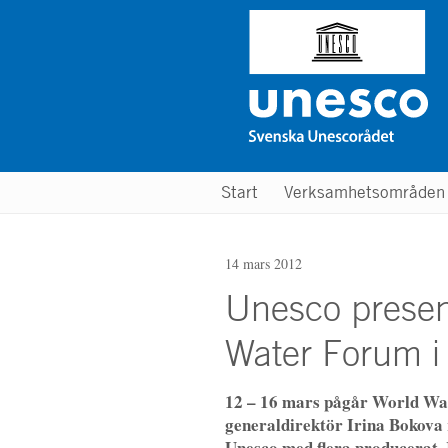
Hoppa
till
huvudinnehåll
Main
Start
Verksamhetsområde
menu
14 mars 2012
Unesco presen
Water Forum i 
12 – 16 mars pågår World Wat
generaldirektör Irina Bokov
Unesco med flera producerat.