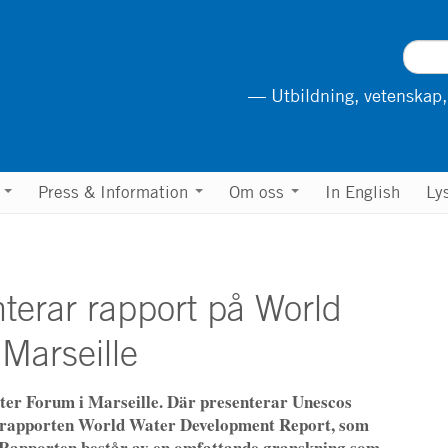
— Utbildning, vetenskap,
n
Press & Information
Om oss
In English
Ly
terar rapport på World
Marseille
er Forum i Marseille. Där presenterar Unescos
a rapporten World Water Development Report, som
 Rapporten består av en omfattande granskning som