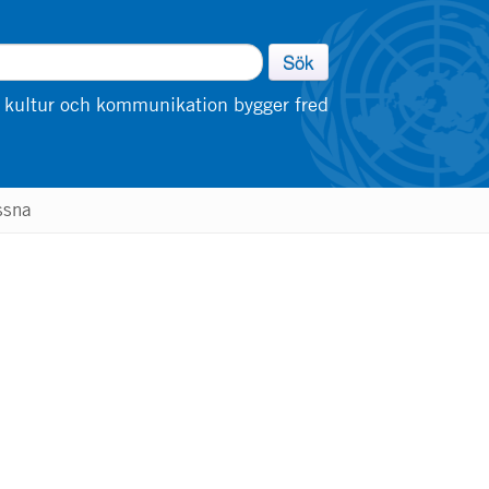
Sök
 kultur och kommunikation bygger fred
ssna