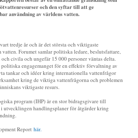
sötvattenresurser och den syftar till att ge
lbar användning av världens vatten.
rt tredje år och är det största och viktigaste
vatten. Forumet samlar politiska ledare, beslutsfattare,
a och civila och ungefär 15 000 personer väntas delta.
et politiska engagemanget för en effektiv förvaltning av
yta tankar och idéer kring internationella vattenfrågor
rksamhet kring de viktiga vattenfrågorna och problemen
änniskans viktigaste resurs.
giska program (IHP) är en stor bidragsgivare till
 i utvecklingen handlingsplaner för åtgärder kring
ändning.
lopment Report
här.