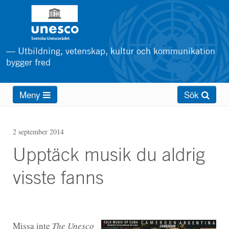
Hoppa
till
huvudinnehåll
— Utbildning, vetenskap, kultur och kommunikation
bygger fred
Main
Meny
Sök
menu
2 september 2014
Upptäck musik du aldrig
visste fanns
Missa inte
The Unesco