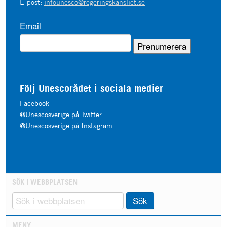
E-post:
infounesco@regeringskansliet.se
Email
Följ Unescorådet i sociala medier
Facebook
@Unescosverige på Twitter
@Unescosverige på Instagram
SÖK I WEBBPLATSEN
Sök
MENY