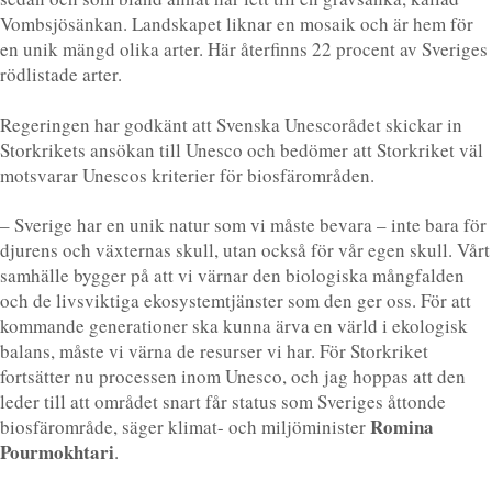
Vombsjösänkan. Landskapet liknar en mosaik och är hem för
en unik mängd olika arter. Här återfinns 22 procent av Sveriges
rödlistade arter.
Regeringen har godkänt att Svenska Unescorådet skickar in
Storkrikets ansökan till Unesco och bedömer att Storkriket väl
motsvarar Unescos kriterier för biosfärområden.
– Sverige har en unik natur som vi måste bevara – inte bara för
djurens och växternas skull, utan också för vår egen skull. Vårt
samhälle bygger på att vi värnar den biologiska mångfalden
och de livsviktiga ekosystemtjänster som den ger oss. För att
kommande generationer ska kunna ärva en värld i ekologisk
balans, måste vi värna de resurser vi har. För Storkriket
fortsätter nu processen inom Unesco, och jag hoppas att den
leder till att området snart får status som Sveriges åttonde
Romina
biosfärområde, säger klimat- och miljöminister
Pourmokhtari
.