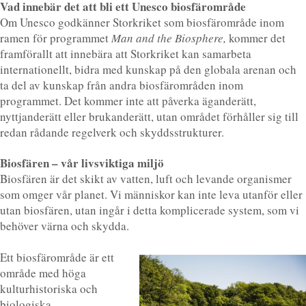
Vad innebär det att bli ett Unesco biosfärområde
Om Unesco godkänner Storkriket som biosfärområde inom
ramen för programmet
Man and the Biosphere,
kommer det
framförallt att innebära att Storkriket kan samarbeta
internationellt, bidra med kunskap på den globala arenan och
ta del av kunskap från andra biosfärområden inom
programmet. Det kommer inte att påverka äganderätt,
nyttjanderätt eller brukanderätt, utan området förhåller sig till
redan rådande regelverk och skyddsstrukturer.
Biosfären – vår livsviktiga miljö
Biosfären är det skikt av vatten, luft och levande organismer
som omger vår planet. Vi människor kan inte leva utanför eller
utan biosfären, utan ingår i detta komplicerade system, som vi
behöver värna och skydda.
Ett biosfärområde är ett
område med höga
kulturhistoriska och
biologiska