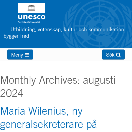
Hoppa
till
huvudinnehåll
— Utbildning, vetenskap, kultur och kommunikation
bygger fred
Main
Meny
Sök
menu
Monthly Archives:
augusti
2024
Maria Wilenius, ny
generalsekreterare på