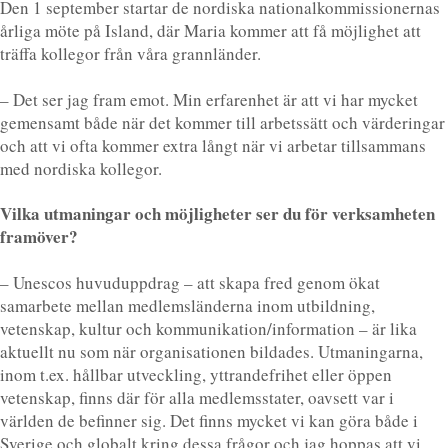
Den 1 september startar de nordiska nationalkommissionernas
årliga möte på Island, där Maria kommer att få möjlighet att
träffa kollegor från våra grannländer.
– Det ser jag fram emot. Min erfarenhet är att vi har mycket
gemensamt både när det kommer till arbetssätt och värderingar
och att vi ofta kommer extra långt när vi arbetar tillsammans
med nordiska kollegor.
Vilka utmaningar och möjligheter ser du för verksamheten
framöver?
– Unescos huvuduppdrag – att skapa fred genom ökat
samarbete mellan medlemsländerna inom utbildning,
vetenskap, kultur och kommunikation/information – är lika
aktuellt nu som när organisationen bildades. Utmaningarna,
inom t.ex. hållbar utveckling, yttrandefrihet eller öppen
vetenskap, finns där för alla medlemsstater, oavsett var i
världen de befinner sig. Det finns mycket vi kan göra både i
Sverige och globalt kring dessa frågor och jag hoppas att vi