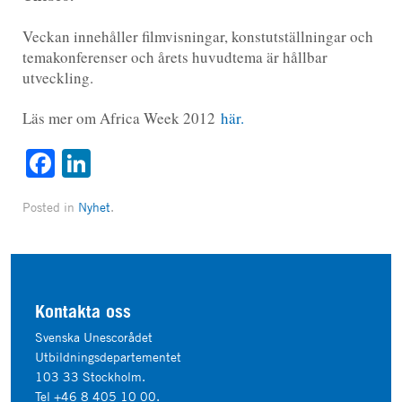
Veckan innehåller filmvisningar, konstutställningar och
temakonferenser och årets huvudtema är hållbar
utveckling.
Läs mer om Africa Week 2012
här.
Facebook
LinkedIn
Posted in
Nyhet
.
Kontakta oss
Svenska Unescorådet
Utbildningsdepartementet
103 33 Stockholm.
Tel +46 8 405 10 00.