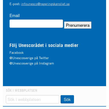
E-post:
infounesco@regeringskansliet.se
Email
Följ Unescorådet i sociala medier
Facebook
@Unescosverige på Twitter
@Unescosverige på Instagram
SÖK I WEBBPLATSEN
Sök