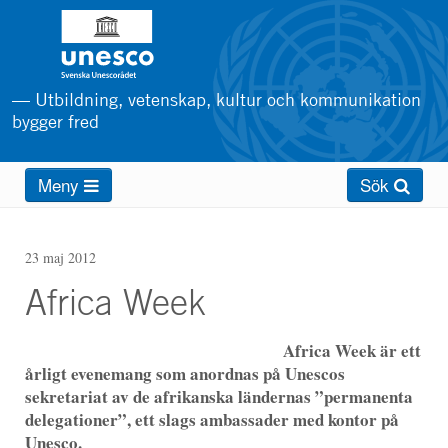
Hoppa
till
huvudinnehåll
— Utbildning, vetenskap, kultur och kommunikation
bygger fred
Main
Meny
Sök
menu
23 maj 2012
Africa Week
Africa Week är ett
årligt evenemang som anordnas på Unescos
sekretariat av de afrikanska ländernas ”permanenta
delegationer”, ett slags ambassader med kontor på
Unesco.