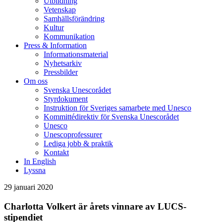
Utbildning
Vetenskap
Samhällsförändring
Kultur
Kommunikation
Press & Information
Informationsmaterial
Nyhetsarkiv
Pressbilder
Om oss
Svenska Unescorådet
Styrdokument
Instruktion för Sveriges samarbete med Unesco
Kommittédirektiv för Svenska Unescorådet
Unesco
Unescoprofessurer
Lediga jobb & praktik
Kontakt
In English
Lyssna
29 januari 2020
Charlotta Volkert är årets vinnare av LUCS-
stipendiet