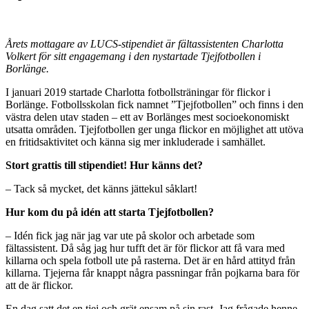
Årets mottagare av LUCS-stipendiet är fältassistenten Charlotta
Volkert för sitt engagemang i den nystartade Tjejfotbollen i
Borlänge.
I januari 2019 startade Charlotta fotbollsträningar för flickor i
Borlänge. Fotbollsskolan fick namnet ”Tjejfotbollen” och finns i den
västra delen utav staden – ett av Borlänges mest socioekonomiskt
utsatta områden. Tjejfotbollen ger unga flickor en möjlighet att utöva
en fritidsaktivitet och känna sig mer inkluderade i samhället.
Stort grattis till stipendiet! Hur känns det?
– Tack så mycket, det känns jättekul såklart!
Hur kom du på idén att starta Tjejfotbollen?
– Idén fick jag när jag var ute på skolor och arbetade som
fältassistent. Då såg jag hur tufft det är för flickor att få vara med
killarna och spela fotboll ute på rasterna. Det är en hård attityd från
killarna. Tjejerna får knappt några passningar från pojkarna bara för
att de är flickor.
En dag satt det en tjej och grät ensam på sin rast. Jag frågade henne