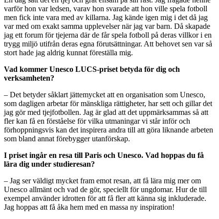
varför hon var ledsen, varav hon svarade att hon ville spela fotboll
men fick inte vara med av killarna. Jag kände igen mig i det då jag
var med om exakt samma upplevelser när jag var barn. Då skapade
jag ett forum för tjejerna där de får spela fotboll på deras villkor i en
trygg miljö utifrån deras egna förutsättningar. Att behovet sen var så
stort hade jag aldrig kunnat föreställa mig.
Vad kommer Unesco LUCS-priset betyda för dig och
verksamheten?
– Det betyder såklart jättemycket att en organisation som Unesco,
som dagligen arbetar för mänskliga rättigheter, har sett och gillar det
jag gör med tjejfotbollen. Jag är glad att det uppmärksammas så att
fler kan få en förståelse för vilka utmaningar vi står inför och
förhoppningsvis kan det inspirera andra till att göra liknande arbeten
som bland annat förebygger utanförskap.
I priset ingår en resa till Paris och Unesco. Vad hoppas du få
lära dig under studieresan?
– Jag ser väldigt mycket fram emot resan, att få lära mig mer om
Unesco allmänt och vad de gör, speciellt för ungdomar. Hur de till
exempel använder idrotten för att få fler att känna sig inkluderade.
Jag hoppas att få åka hem med en massa ny inspiration!