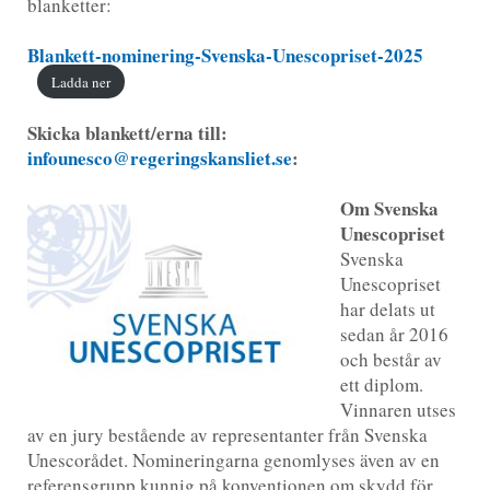
blanketter:
Blankett-nominering-Svenska-Unescopriset-2025
Ladda ner
Skicka blankett/erna till:
infounesco@regeringskansliet.se
:
Om Svenska
Unescopriset
Svenska
Unescopriset
har delats ut
sedan år 2016
och består av
ett diplom.
Vinnaren utses
av en jury bestående av representanter från Svenska
Unescorådet. Nomineringarna genomlyses även av en
referensgrupp kunnig på konventionen om skydd för