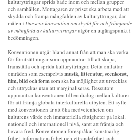
kulturyttringar sprids både inom och mellan grupper
och samhällen. Mottagaren av priset ska arbeta med att
skydda och främja mångfalden av kulturyttringar, där
målen i
Unescos konvention om skydd för och främjande
av mångfald av kulturyttringar
utgör en utgångspunkt i
bedömningen.
Konventionen utgår bland annat från att man ska verka
för förutsättningar som uppmuntrar till att skapa,
framställa och sprida kulturyttringar. Detta omfattar
musik, litteratur, scenkonst,
områden som exempelvis
film, bild och form
som ska ha möjlighet att utvecklas
och uttryckas utan att marginaliseras. Dessutom
uppmuntrar konventionen till en dialog mellan kulturer
för att främja globala interkulturella utbyten. Ett syfte
med konventionen är att öka medvetenheten om
kulturens värde och immateriella rättigheter på lokal,
nationell och internationell nivå, samt att främja och
bevara fred. Konventionen förespråkar konstnärlig
frihet, informationsfrihet och yttrandefrihet, och