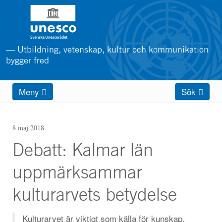
Hoppa
till
huvudinnehåll
— Utbildning, vetenskap, kultur och kommunikation
bygger fred
Main
Meny
Sök
menu
8 maj 2018
Debatt: Kalmar län
uppmärksammar
kulturarvets betydelse
Kulturarvet är viktigt som källa för kunskap,