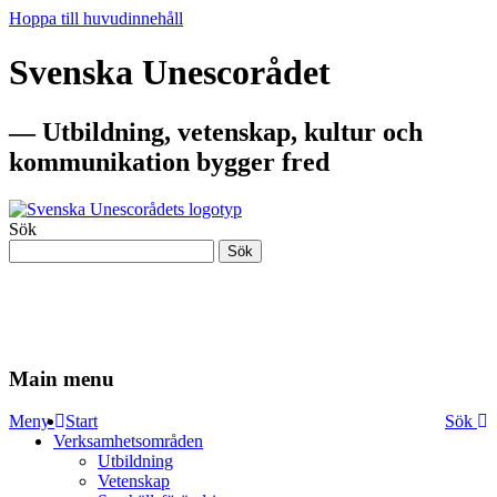
Hoppa till huvudinnehåll
Svenska Unescorådet
— Utbildning, vetenskap, kultur och
kommunikation bygger fred
Sök
Sök
— Utbildning, vetenskap, kultur och
kommunikation bygger fred
Main menu
Meny
Start
Sök
Verksamhetsområden
Utbildning
Vetenskap