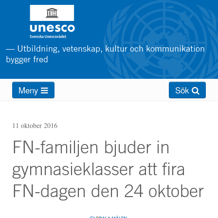
Hoppa
till
huvudinnehåll
— Utbildning, vetenskap, kultur och kommunikation
bygger fred
Main
Meny
Sök
menu
11 oktober 2016
FN-familjen bjuder in
gymnasieklasser att fira
FN-dagen den 24 oktober