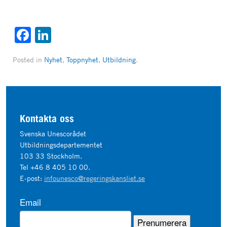
Facebook
LinkedIn
Posted in
Nyhet
,
Toppnyhet
,
Utbildning
.
Kontakta oss
Svenska Unescorådet
Utbildningsdepartementet
103 33 Stockholm.
Tel +46 8 405 10 00.
E-post:
infounesco@regeringskansliet.se
Email