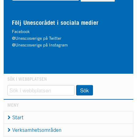
Följ Unescorådet i sociala medier
Facebook
@Unescosverige på Twitter
@Unescosverige på Instagram
SÖK I WEBBPLATSEN
Sök
MENY
Start
Verksamhetsområden