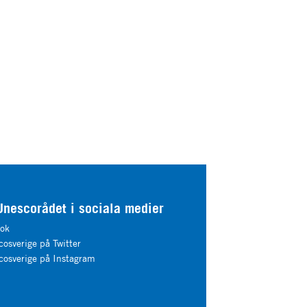
Unescorådet i sociala medier
ok
osverige på Twitter
osverige på Instagram