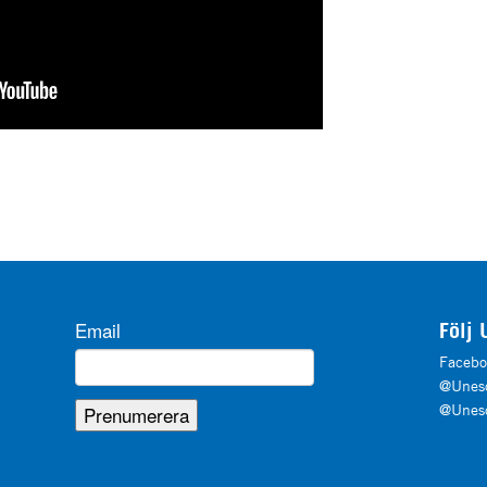
Email
Följ 
Facebo
@Unesc
@Unesc