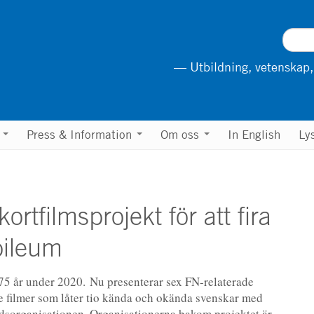
— Utbildning, vetenskap,
n
Press & Information
Om oss
In English
Ly
ortfilmsprojekt för att fira
bileum
 75 år under 2020. Nu presenterar sex FN-relaterade
ie filmer som låter tio kända och okända svenskar med
ldsorganisationen. Organisationerna bakom projektet är