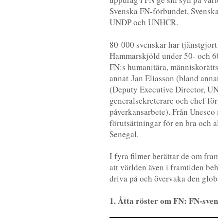
Svenska FN-förbundet, Svenska
UNDP och UNHCR.
80 000 svenskar har tjänstgjor
Hammarskjöld under 50- och 60-
FN:s humanitära, människorätts
annat Jan Eliasson (bland anna
(Deputy Executive Director, U
generalsekreterare och chef fö
påverkansarbete). Från Unesco 
förutsättningar för en bra och a
Senegal.
I fyra filmer berättar de om fr
att världen även i framtiden b
driva på och övervaka den glob
1. Åtta röster om FN: FN-sve