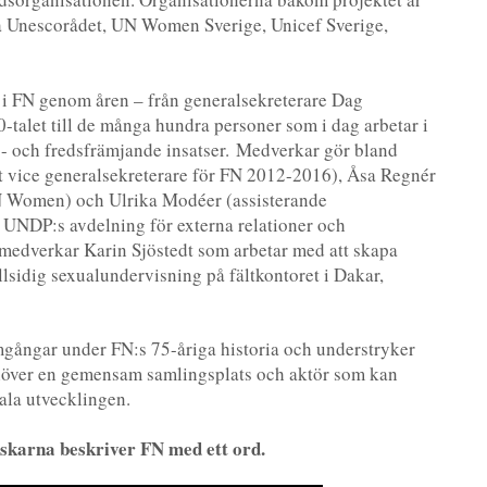
 Unescorådet, UN Women Sverige, Unicef Sverige,
t i FN genom åren – från generalsekreterare Dag
talet till de många hundra personer som i dag arbetar i
- och fredsfrämjande insatser. Medverkar gör bland
t vice generalsekreterare för FN 2012-2016), Åsa Regnér
N Women) och Ulrika Modéer (assisterande
r UNDP:s avdelning för externa relationer och
medverkar Karin Sjöstedt som arbetar med att skapa
llsidig sexualundervisning på fältkontoret i Dakar,
amgångar under FN:s 75-åriga historia och understryker
ehöver en gemensam samlingsplats och aktör som kan
ala utvecklingen.
nskarna beskriver FN med ett ord.