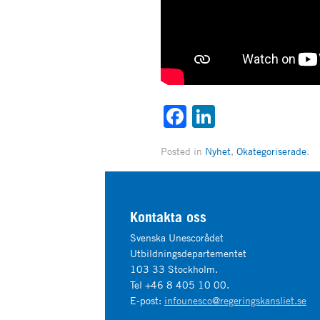
Facebook
LinkedIn
Posted in
Nyhet
,
Okategoriserade
.
Kontakta oss
Svenska Unescorådet
Utbildningsdepartementet
103 33 Stockholm.
Tel +46 8 405 10 00.
E-post:
infounesco@regeringskansliet.se