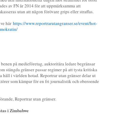
tades av FN år 2014 för att uppmärksamma att
akasseras utan att någon förövare grips eller straffas.
ive här
https://www.reportrarutangranser.se/event/hot-
emokratin/
an benen på medieföretag, auktoritära ledare begränsar
m stängda gränser passar regimer på att tysta kritiska
a håll i världen hotad. Reportrar utan gränser delar ut
l aktörer som kämpar för en fri journalistik och oberoende
förande, Reportrar utan gränser.
ystas i Zimbabwe