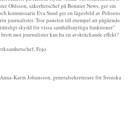
rister Ohlsson, säkerhetschef på Bonnier News, ger sin
t och kommissarie Eva Sund ger en lägesbild av Polisens
 rör journalister. Tror panelen till exempel att pågående
frättsligt skydd för vissa samhällsnyttiga funktioner”
r brott mot journalister kan ha en avskräckande effekt?
verksamhetschef, Fojo.
Anna-Karin Johansson, generalsekreterare för Svenska