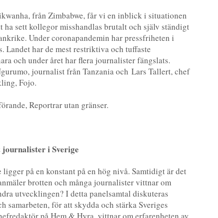
wanha, från Zimbabwe, får vi en inblick i situationen
att ha sett kollegor misshandlas brutalt och själv ständigt
 Frankrike. Under coronapandemin har pressfriheten i
. Landet har de mest restriktiva och tuffaste
a och under året har flera journalister fängslats.
rumo, journalist från Tanzania och Lars Tallert, chef
ling, Fojo.
förande, Reportrar utan gränser.
 journalister i Sverige
 ligger på en konstant på en hög nivå. Samtidigt är det
isanmäler brotten och många journalister vittnar om
ändra utvecklingen? I detta panelsamtal diskuteras
ch samarbeten, för att skydda och stärka Sveriges
chefredaktör på Hem & Hyra, vittnar om erfarenheten av