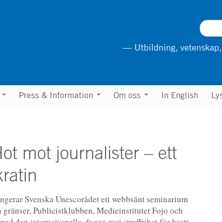
— Utbildning, vetenskap,
n
Press & Information
Om oss
In English
Ly
t mot journalister – ett
ratin
ngerar Svenska Unescorådet ett webbsänt seminarium
 gränser, Publicistklubben, Medieinstitutet Fojo och
ed den internationella dagen mot straffrihet för brott