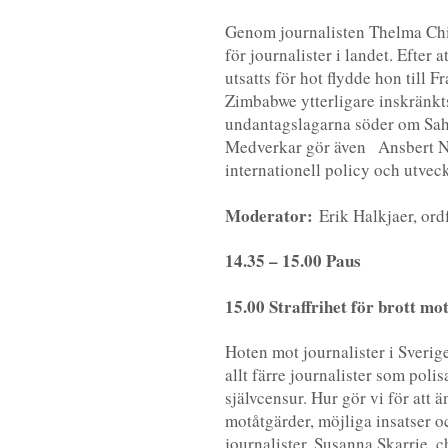
Genom journalisten Thelma Chik
för journalister i landet. Efter 
utsatts för hot flydde hon till
Zimbabwe ytterligare inskränkts
undantagslagarna söder om Sahar
Medverkar gör även Ansbert Ngu
internationell policy och utveck
Moderator:
Erik Halkjaer, ord
14.35 – 15.00 Paus
15.00 Straffrihet för brott mot
Hoten mot journalister i Sverige
allt färre journalister som pol
självcensur. Hur gör vi för att 
motåtgärder, möjliga insatser o
journalister. Susanna Skarrie, 