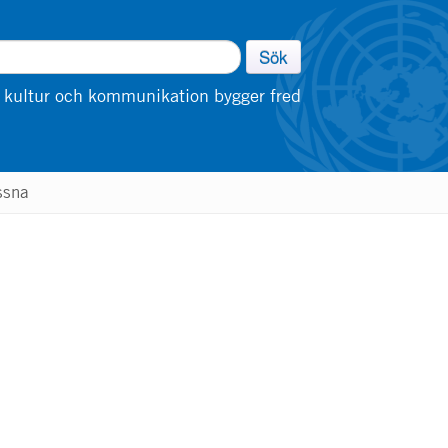
Sök
 kultur och kommunikation bygger fred
ssna