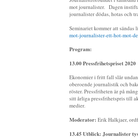
mot journalister. Dagen instif
journalister dödas, hotas och tr
Seminariet kommer att sändas l
mot-journalister-ett-hot-mot-d
Program:
13.00 Pressfrihetspriset 2020
Ekonomier i fritt fall slår und
oberoende journalistik och bako
röster. Pressfriheten är på mång
sitt årliga pressfrihetspris til
medier.
Moderator:
Erik Halkjaer, ord
13.45 Utblick: Journalister t