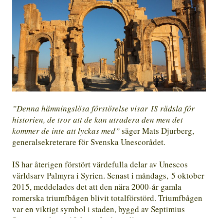
”Denna hämningslösa förstörelse visar IS rädsla för
historien, de tror att de kan utradera den men det
kommer de inte att lyckas med”
säger Mats Djurberg,
generalsekreterare för Svenska Unescorådet.
IS har återigen förstört värdefulla delar av
Unescos
världsarv Palmyra i Syrien. Senast i måndags, 5 oktober
2015, meddelades det att
den nära 2000-år gamla
romerska
triumfbågen blivit totalförstörd. Triumfbågen
var
en viktigt
symbol
i
staden, byggd av Septimius