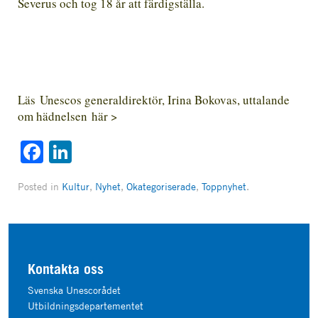
Severus och tog 18 år att färdigställa.
Läs Unescos generaldirektör, Irina Bokovas, uttalande
om hädnelsen
här
>
Facebook
LinkedIn
Posted in
Kultur
,
Nyhet
,
Okategoriserade
,
Toppnyhet
.
Kontakta oss
Svenska Unescorådet
Utbildningsdepartementet