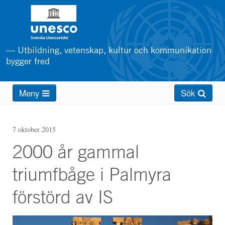
Hoppa
till
huvudinnehåll
— Utbildning, vetenskap, kultur och kommunikation
bygger fred
Main
Meny
Sök
menu
7 oktober 2015
2000 år gammal
triumfbåge i Palmyra
förstörd av IS