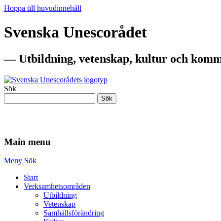
Hoppa till huvudinnehåll
Svenska Unescorådet
— Utbildning, vetenskap, kultur och komm
Sök
Sök
— Utbildning, vetenskap, kultur och komm
Main menu
Meny
Sök
Start
Verksamhetsområden
Utbildning
Vetenskap
Samhällsförändring