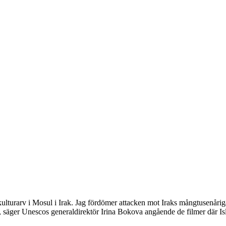
 kulturarv i Mosul i Irak. Jag fördömer attacken mot Iraks mångtusenåriga
 säger Unescos generaldirektör Irina Bokova angående de filmer där Isl