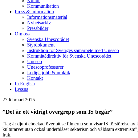
Kultur
Kommunikation
Press & Information
Informationsmaterial
Nyhetsarkiv
Pressbilder
Om oss
Svenska Unescorådet
Styrdokument
Instruktion för Sveriges samarbete med Unesco
Kommittédirektiv för Svenska Unescorådet
Unesco
Unescoprofessurer
Lediga jobb & praktik
Kontakt
In English
Lyssna
27 februari 2015
”Det är ett vidrigt övergrepp som IS begår”
”Jag är djupt chockad över att se filmerna som visar IS förstörelse av
kulturarvet utan också underblåser sekterism och våldsam extremism”,
Irak.