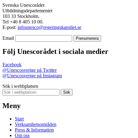
Svenska Unescorådet
Utbildningsdepartementet
103 33 Stockholm.
Tel +46 8 405 10 00.
E-post:
infounesco@regeringskansliet.se
Email
Följ Unescorådet i sociala medier
Facebook
@Unescosverige på Twitter
@Unescosverige på Instagram
Sök i webbplatsen
Sök
Meny
Start
Verksamhetsområden
Press & Information
Om oss