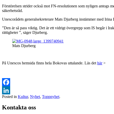
Förstörelsen strider också mot FN-resolutionen som nyligen antogs med 
säkerhetsråd.
Unescorådets generalsekreterare Mats Djurberg instämmer med Irina 
”Den är så pass viktig. Det är ett vidrigt övergrepp som IS begår i Ir
rättigheter ”, säger Djurberg.
Mats Djurberg
På Unescos hemsida finns hela Bokovas uttalande. Läs det
här
>
Facebook
Posted in
Kultur
,
Nyhet
,
Toppnyhet
.
LinkedIn
Kontakta oss