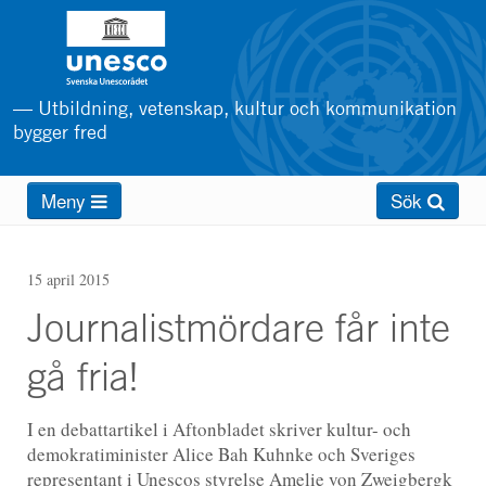
Hoppa
till
huvudinnehåll
— Utbildning, vetenskap, kultur och kommunikation
bygger fred
Main
Meny
Sök
menu
15 april 2015
Journalistmördare får inte
gå fria!
I en debattartikel i Aftonbladet skriver kultur- och
demokratiminister Alice Bah Kuhnke och Sveriges
representant i Unescos styrelse Amelie von Zweigbergk