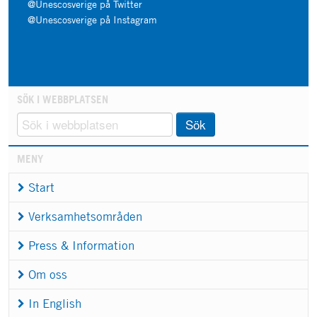
@Unescosverige på Twitter
@Unescosverige på Instagram
SÖK I WEBBPLATSEN
Sök
MENY
Start
Verksamhetsområden
Press & Information
Om oss
In English