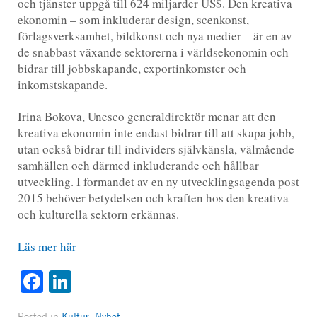
och tjänster uppgå till 624 miljarder US$. Den kreativa
ekonomin – som inkluderar design, scenkonst,
förlagsverksamhet, bildkonst och nya medier – är en av
de snabbast växande sektorerna i världsekonomin och
bidrar till jobbskapande, exportinkomster och
inkomstskapande.
Irina Bokova, Unesco generaldirektör menar att den
kreativa ekonomin inte endast bidrar till att skapa jobb,
utan också bidrar till individers självkänsla, välmående
samhällen och därmed inkluderande och hållbar
utveckling. I formandet av en ny utvecklingsagenda post
2015 behöver betydelsen och kraften hos den kreativa
och kulturella sektorn erkännas.
Läs mer här
Facebook
LinkedIn
Posted in
Kultur
,
Nyhet
.