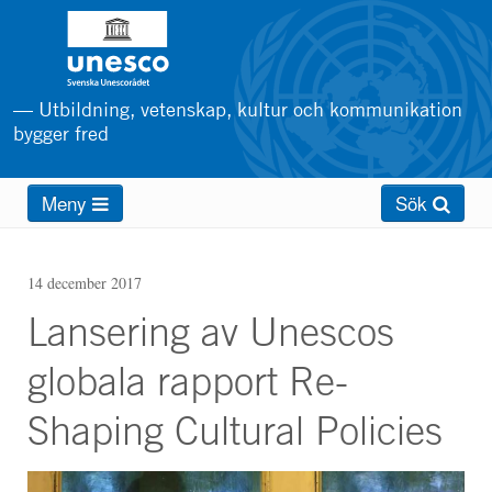
Hoppa
till
huvudinnehåll
— Utbildning, vetenskap, kultur och kommunikation
bygger fred
Main
Meny
Sök
menu
14 december 2017
Lansering av Unescos
globala rapport Re-
Shaping Cultural Policies