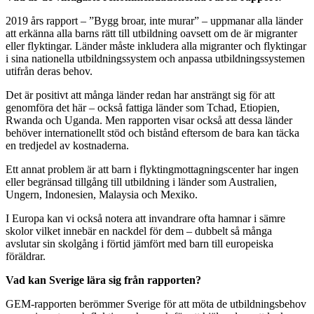
2019 års rapport – ”Bygg broar, inte murar” – uppmanar alla länder
att erkänna alla barns rätt till utbildning oavsett om de är migranter
eller flyktingar. Länder måste inkludera alla migranter och flyktingar
i sina nationella utbildningssystem och anpassa utbildningssystemen
utifrån deras behov.
Det är positivt att många länder redan har ansträngt sig för att
genomföra det här – också fattiga länder som Tchad, Etiopien,
Rwanda och Uganda. Men rapporten visar också att dessa länder
behöver internationellt stöd och bistånd eftersom de bara kan täcka
en tredjedel av kostnaderna.
Ett annat problem är att barn i flyktingmottagningscenter har ingen
eller begränsad tillgång till utbildning i länder som Australien,
Ungern, Indonesien, Malaysia och Mexiko.
I Europa kan vi också notera att invandrare ofta hamnar i sämre
skolor vilket innebär en nackdel för dem – dubbelt så många
avslutar sin skolgång i förtid jämfört med barn till europeiska
föräldrar.
Vad kan Sverige lära sig från rapporten?
GEM-rapporten berömmer Sverige för att möta de utbildningsbehov