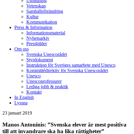
Utbildning
Vetenskap
Samhällsförändring
Kultur
Kommunikation
Press & Information
Informationsmaterial
Nyhetsarkiv
Pressbilder
Om oss
Svenska Unescorådet
Styrdokument
Instruktion för Sveriges samarbete med Unesco
Kommittédirektiv för Svenska Unescorådet
Unesco
Unescoprofessurer
Lediga jobb & praktik
Kontakt
In English
Lyssna
23 januari 2019
Manos Antoninis: ”Svenska elever är mest positiva
till att invandrare ska ha lika rättigheter”