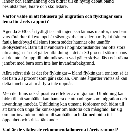
länder och sammanhang och bidrar till en nyttig debatt bland
beslutsfattare, lärare och skolledare.
Varför valde ni att fokusera på migration och flyktingar som
tema för årets rapport?
Agenda 2030 slår tydligt fast att ingen ska lämnas utanför, men barn
vars föräldrar till exempel är säsongsarbetare eller har flyttat från en
fattig landsbygd till slum i stora stöder hamnar ofta utanför
skolsystemet. Barn till invandrare i höginkomstländer har ofta stora
utmaningar när det gäller utbildning – det är 30 procent större chans
att de inte når upp till minimikraven vad gäller skriva, läsa och räkna
jämfört med barn som inte har invandrarbakgrund.
Allra störst risk är det för flyktingar – bland flyktingar i tonåren så är
det bara 23 procent som går i skolan. Om inte åtgärder vidtas så kan
detta innebära att mål fyra inte uppnås.
Men det finns också positiva effekter av migration. Utbildning kan
bidra till att samhället kan hantera de utmaningar som migration och
invandring innebär. Utbildning kan utmana fördomar och bidra till
att barn och unga får kunskaper om historia och mångfald, lär sig
om hur invandrare bidrar till samhället och därmed bidra till
öppenhet och kritisk tänkande.
Vad är de viktigaste rekommendationerna i årets rapport?