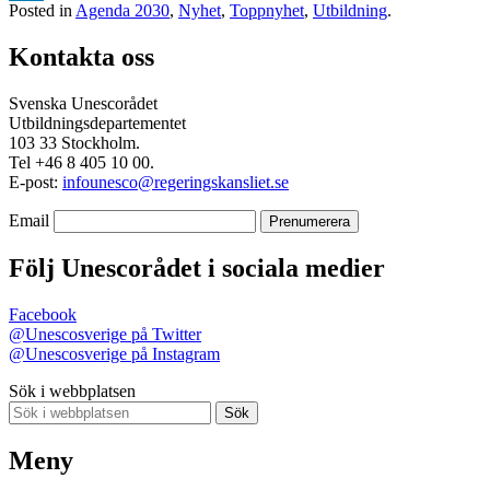
Posted in
Agenda 2030
,
Nyhet
,
Toppnyhet
,
Utbildning
.
LinkedIn
Kontakta oss
Svenska Unescorådet
Utbildningsdepartementet
103 33 Stockholm.
Tel +46 8 405 10 00.
E-post:
infounesco@regeringskansliet.se
Email
Följ Unescorådet i sociala medier
Facebook
@Unescosverige på Twitter
@Unescosverige på Instagram
Sök i webbplatsen
Sök
Meny