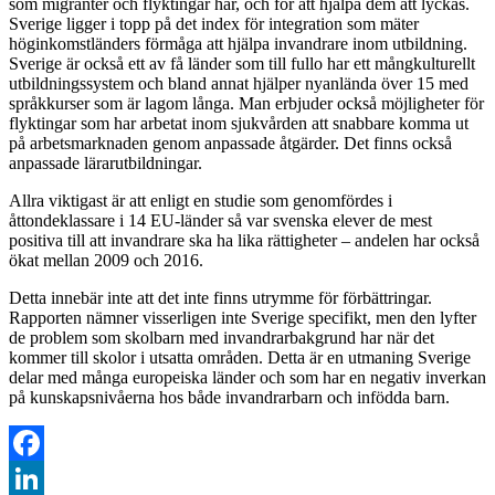
som migranter och flyktingar har, och för att hjälpa dem att lyckas.
Sverige ligger i topp på det index för integration som mäter
höginkomstländers förmåga att hjälpa invandrare inom utbildning.
Sverige är också ett av få länder som till fullo har ett mångkulturellt
utbildningssystem och bland annat hjälper nyanlända över 15 med
språkkurser som är lagom långa. Man erbjuder också möjligheter för
flyktingar som har arbetat inom sjukvården att snabbare komma ut
på arbetsmarknaden genom anpassade åtgärder. Det finns också
anpassade lärarutbildningar.
Allra viktigast är att enligt en studie som genomfördes i
åttondeklassare i 14 EU-länder så var svenska elever de mest
positiva till att invandrare ska ha lika rättigheter – andelen har också
ökat mellan 2009 och 2016.
Detta innebär inte att det inte finns utrymme för förbättringar.
Rapporten nämner visserligen inte Sverige specifikt, men den lyfter
de problem som skolbarn med invandrarbakgrund har när det
kommer till skolor i utsatta områden. Detta är en utmaning Sverige
delar med många europeiska länder och som har en negativ inverkan
på kunskapsnivåerna hos både invandrarbarn och infödda barn.
Facebook