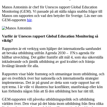
Manos Antoninis är chef för Unescos rapport Global Education
Monitoring (GEM). Vi passade på att ställa några snabba frågor till
Manos om rapporten och vad den betyder för Sverige. Läs mer om
GEM-rapporten
här
.
Varför är Unescos rapport Global Education Monitoring så
viktig?
Rapporten är ett verktyg som hjälper det internationella samfundet
att bevaka utbildning utifrån Agenda 2030 – FN:s agenda för
hållbar utveckling. Det gäller framför allt mål 4, som ska säkerställa
inkluderande och jämlik utbildning av god kvalitet och främja
livslångt lärande för alla.
Rapporten visar både framsteg och utmaningar inom utbildning, och
ger en överblick över hur nationella och internationella strategier
implementeras. Det är på grund av detta som varje rapport har ett
nytt tema. I år ville vi illustrera hur konflikter, utanförskap eller kön
kan förhindra någon från att få den utbildning hen har rätt till.
GEM-rapporten vill påverka utbildningspolitik och utbildning
världen över. Den visar på det bästa inom utbildning från flera olika