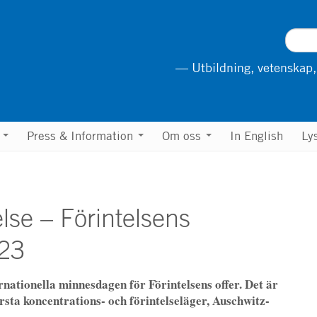
— Utbildning, vetenskap,
n
Press & Information
Om oss
In English
Ly
lse – Förintelsens
23
rnationella minnesdagen för Förintelsens offer. Det är
rsta koncentrations- och förintelseläger, Auschwitz-