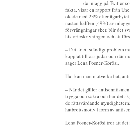
de inlägg på Twitter so
fakta, visar en rapport från Une
ökade med 23% efter ägarbytet (
nästan hälften (49%) av inlägge
förvrängningar sker, blir det sv
historieskrivningen och att förs
– Det är ett ständigt problem m
kopplat till oss judar och där 
säger Lena Posner-Körösi.
Hur kan man motverka hat, anti
– När det gäller antisemitismen m
trygga och säkra och har det sk
de rättsvårdande myndigheterna är
hatbrottsmotiv i form av antisemi
Lena Posner-Körösi tror att det 