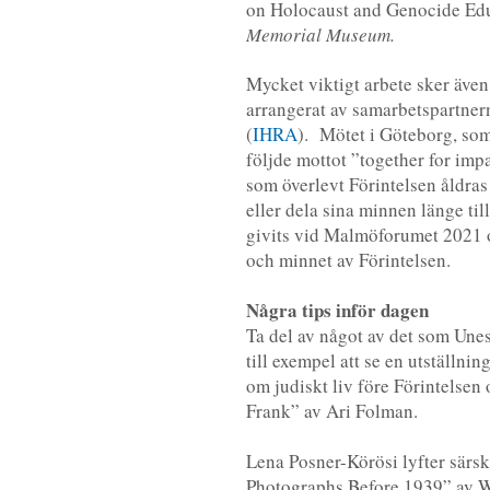
on Holocaust and Genocide Ed
Memorial Museum.
Mycket viktigt arbete sker även
arrangerat av samarbetspartne
(
IHRA
). Mötet i Göteborg, som
följde mottot ”together for im
som överlevt Förintelsen åldras 
eller dela sina minnen länge til
givits vid Malmöforumet 2021 
och minnet av Förintelsen.
Några tips inför dagen
Ta del av något av det som Une
till exempel att se en utställn
om judiskt liv före Förintelsen
Frank” av Ari Folman.
Lena Posner-Körösi lyfter särs
Photographs Before 1939” av W