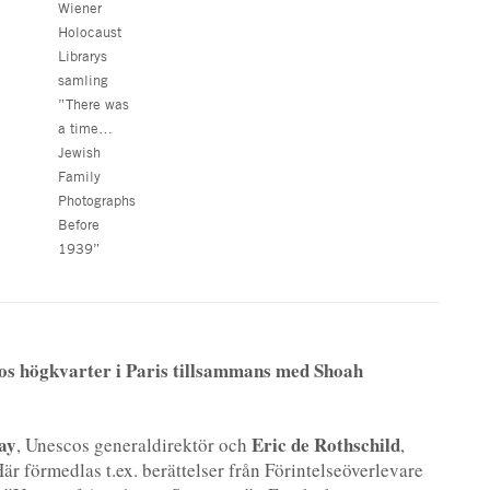
Wiener
Holocaust
Librarys
samling
”There was
a time…
Jewish
Family
Photographs
Before
1939”
os högkvarter i Paris tillsammans med Shoah
ay
Eric de Rothschild
, Unescos generaldirektör och
,
r förmedlas t.ex. berättelser från Förintelseöverlevare