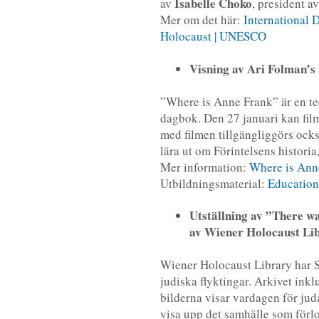
Isabelle Choko
av
, president a
Mer om det här:
International 
Holocaust | UNESCO
Visning av Ari Folman’s
”Where is Anne Frank” är en tec
dagbok. Den 27 januari kan fil
med filmen tillgängliggörs ocks
lära ut om Förintelsens historia
Mer information:
Where is Ann
Utbildningsmaterial:
Education
Utställning av ”There 
av Wiener Holocaust Lib
Wiener Holocaust Library har S
judiska flyktingar. Arkivet inkl
bilderna visar vardagen för juda
visa upp det samhälle som förl