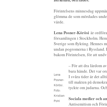
Förintelsens minnesdag uppmär
glömma de som mördades under F
värde.
Lena Posner-Körösi
är ordföra
församlingen i Stockholm. Henn
Sverige som flykting. Hennes mam
undan pogromerna i Ryssland. H
bakom Förintelsen, för att undv
– För att dra lärdom av 
bara hände. Det var or
Lena
I svåra tider är det all
Posner-
till makten på demokra
Körösi.
tyckte om judarna. Och
Foto:
Kristian
Sociala medier och a
Pohl
Antisemitism och Förin