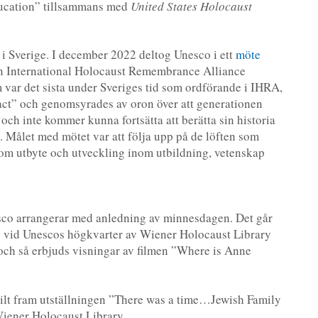
ucation” tillsammans med
United States Holocaust
 i Sverige. I december 2022 deltog Unesco i ett
möte
rn International Holocaust Remembrance Alliance
 var det sista under Sveriges tid som ordförande i IHRA,
pact” och genomsyrades av oron över att generationen
och inte kommer kunna fortsätta att berätta sin historia
l. Målet med mötet var att följa upp på de löften som
om utbyte och utveckling inom utbildning, vetenskap
sco arrangerar med anledning av minnesdagen. Det går
ing vid Unescos högkvarter av Wiener Holocaust Library
 och så erbjuds visningar av filmen ”Where is Anne
kilt fram utställningen ”There was a time…Jewish Family
iener Holocaust Library