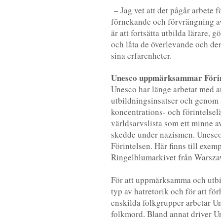
– Jag vet att det pågår arbete fö
förnekande och förvrängning av 
är att fortsätta utbilda lärare,
och låta de överlevande och der
sina erfarenheter.
Unesco uppmärksammar Förin
Unesco har länge arbetat med at
utbildningsinsatser och genom a
koncentrations- och förintelse
världsarvslista som ett minne 
skedde under nazismen. Unesco 
Förintelsen. Här finns till ex
Ringelblumarkivet från Warszaw
För att uppmärksamma och utbi
typ av hatretorik och för att fö
enskilda folkgrupper arbetar U
folkmord. Bland annat driver U