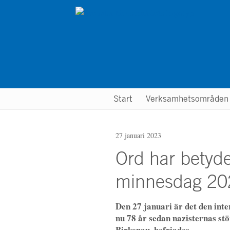
Hoppa
till
huvudinnehåll
Main
Start
Verksamhetsområde
menu
27 januari 2023
Ord har betyde
minnesdag 20
Den 27 januari är det den inte
nu 78 år sedan nazisternas stö
Birkenau, befriades.