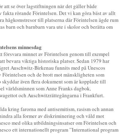
r att se över lagstiftningen när det gäller både
fakta rörande Förintelsen. Det vi kan göra bäst av allt
 göra hågkomstresor till platserna där Förintelsen ägde rum
as barn och barnbarn vara ute i skolor och berätta om
telsens minnesdag
t försvara minnet av Förintelsen genom till exempel
tt bevara viktiga historiska platser. Sedan 1979 har
lägret Auschwitz-Birkenau funnits med på Unescos
av Förintelsen och de brott mot mänskligheten som
skyddar även flera dokument som är kopplade till
empel världsminnen som Anne Franks dagbok,
agettot och Auschwitzrättegångarna i Frankfurt.
lda kring farorna med antisemitism, rasism och annan
rhindra alla former av diskriminering och våld mot
nesco med olika utbildningsinsatser om Förintelsen och
nesco ett internationellt program ”International program