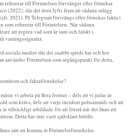
m refererar till Förintelsen förvränger eller förnekar
sco (2022), där det även lyfts fram att sådana inlägg
jfr. 2021). På Telegram förvrängs eller förnekas fakta i
n som refererar till Förintelsen. När sådana
årare att avgöra vad som är sant och falskt i
tå varningssignaler.
ed sociala medier där det snabbt sprids hat och hot
man använder Förintelsen som utgångspunkt för detta,
semitism och faktaförnekelse?
åste vi arbeta på flera fronter – dels att vi judar är
ydd som krävs, dels att varje incident polisanmäls och att
 tillräckligt utbildade för att förstå när det finns ett
tism. Detta har inte varit självklart hittills.
finns sätt att komma åt Förintelseförnekelse.