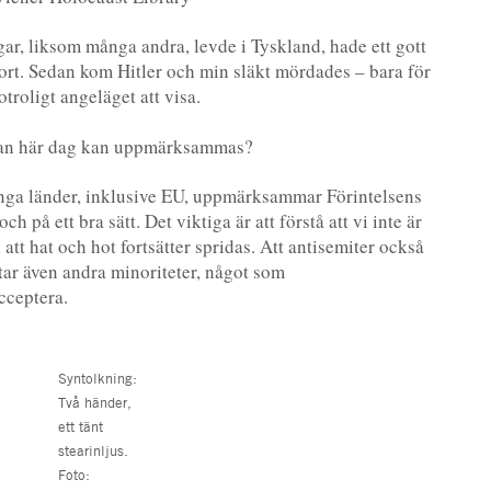
gar, liksom många andra, levde i Tyskland, hade ett gott
stort. Sedan kom Hitler och min släkt mördades – bara för
 otroligt angeläget att visa.
ådan här dag kan uppmärksammas?
ånga länder, inklusive EU, uppmärksammar Förintelsens
 på ett bra sätt. Det viktiga är att förstå att vi inte är
tt hat och hot fortsätter spridas. Att antisemiter också
tar även andra minoriteter, något som
cceptera.
Syntolkning:
Två händer,
ett tänt
stearinljus.
Foto: