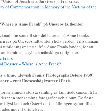
v ”Union of Auschwitz Survivors” i Frankrike.
Day of Commemoration in Memory of the Victims of the
 ‘Where is Anne Frank” på Unescos fältkontor
knad film som till stor del baseras på Anne Franks
men ses på Unescos fältkontor
i hela värden. Tillsammans
å utbildningsmaterial från Anne Frank-fonden, för att
, antisemitism, asyl och mänskliga rättigheter.
e Frank
al Dossier – Where is Anne Frank?
was a time…Jewish Family Photographs Before 1939”
rary – runt Unescoshögkvarter i Paris
torbritanniens största samling av familjedokument från
uderar en stor samling fotografier och album. De flesta
r i Tyskland och Österrike. Utställningen syftar till att
orades under Förintelsen.