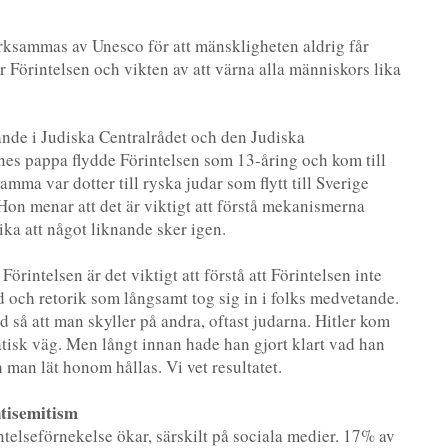
ksammas av Unesco för att mänskligheten aldrig får
örintelsen och vikten av att värna alla människors lika
nde i Judiska Centralrådet och den Judiska
es pappa flydde Förintelsen som 13-åring och kom till
ma var dotter till ryska judar som flytt till Sverige
on menar att det är viktigt att förstå mekanismerna
ika att något liknande sker igen.
Förintelsen är det viktigt att förstå att Förintelsen inte
d och retorik som långsamt tog sig in i folks medvetande.
tid så att man skyller på andra, oftast judarna. Hitler kom
tisk väg. Men långt innan hade han gjort klart vad han
 man lät honom hållas. Vi vet resultatet.
ntisemitism
telseförnekelse ökar, särskilt på sociala medier. 17% av