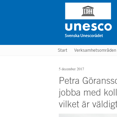
Hoppa
till
huvudinnehåll
Main
Start
Verksamhetsområde
menu
5 december 2017
Petra Göranss
jobba med koll
vilket är väldi