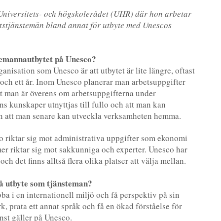
niversitets- och högskolerådet (UHR) där hon arbetar
atstjänstemän bland annat för utbyte med Unescos
temannautbytet på Unesco?
ganisation som Unesco är att utbytet är lite längre, oftast
och ett år. Inom Unesco planerar man arbetsuppgifter
 att man är överens om arbetsuppgifterna under
ns kunskaper utnyttjas till fullo och att man kan
en att man senare kan utveckla verksamheten hemma.
riktar sig mot administrativa uppgifter som ekonomi
r riktar sig mot sakkunniga och experter. Unesco har
och det finns alltså flera olika platser att välja mellan.
 på utbyte som tjänsteman?
bba i en internationell miljö och få perspektiv på sin
rk, prata ett annat språk och få en ökad förståelse för
nst gäller på Unesco.