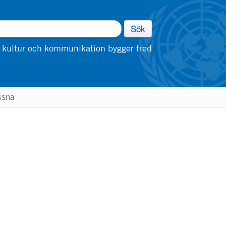
Sök
 kultur och kommunikation bygger fred
ssna