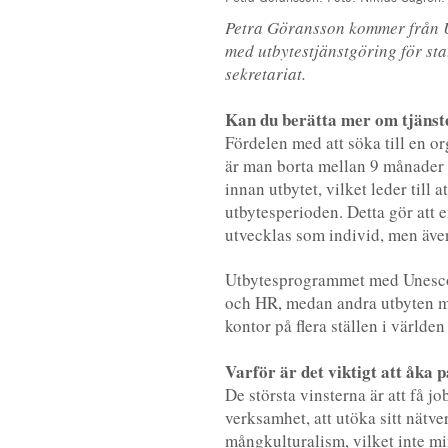
Petra Göransson kommer från U
med utbytestjänstgöring för st
sekretariat.
Kan du berätta mer om tjäns
Fördelen med att söka till en or
är man borta mellan 9 månader 
innan utbytet, vilket leder till
utbytesperioden. Detta gör att e
utvecklas som individ, men äv
Utbytesprogrammet med Unesco 
och HR, medan andra utbyten me
kontor på flera ställen i världen 
Varför ä
r det viktigt att åka
De största vinsterna är att få jo
verksamhet, att utöka sitt nätve
mångkulturalism, vilket inte mi