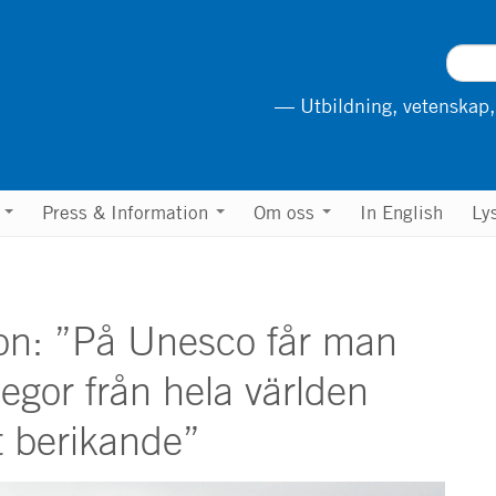
— Utbildning, vetenskap,
n
Press & Information
Om oss
In English
Ly
on: ”På Unesco får man
egor från hela världen
gt berikande”