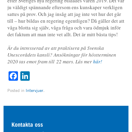
efter Sveriges nya regering bildades våren 2019. Det var
ju väldigt spännande eftersom ens kunskaper verkligen
sattes på prov. Och jag insåg att jag inte vet hur det går
till – hur bildas en regering egentligen? Då gäller det att
våga blotta sig själv, våga fråga och vara ödmjuk inför
det faktum att man inte vet allt. Det är mitt bästa tips!
Är du intresserad av att praktisera på Svenska
Unescorådets kansli? Ansökningar för höstterminen
2020 tas emot fram till 22 mars. Läs mer
här!
Facebook
LinkedIn
Posted in
Intervjuer
.
Kontakta oss