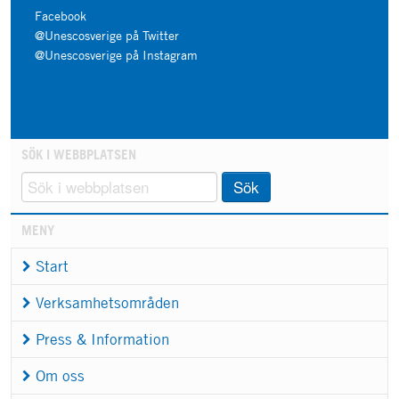
Facebook
@Unescosverige på Twitter
@Unescosverige på Instagram
SÖK I WEBBPLATSEN
Sök
MENY
Start
Verksamhetsområden
Press & Information
Om oss