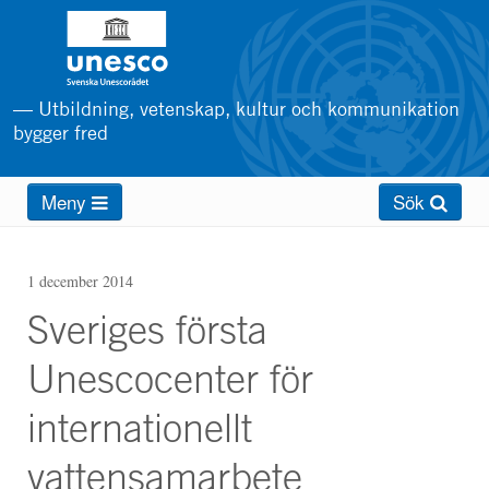
Hoppa
till
huvudinnehåll
— Utbildning, vetenskap, kultur och kommunikation
bygger fred
Main
Meny
Sök
menu
1 december 2014
Sveriges första
Unescocenter för
internationellt
vattensamarbete