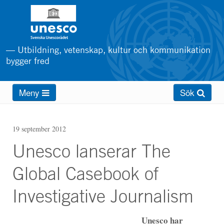
Hoppa
till
huvudinnehåll
— Utbildning, vetenskap, kultur och kommunikation
bygger fred
Main
Meny
Sök
menu
19 september 2012
Unesco lanserar The
Global Casebook of
Investigative Journalism
Unesco har