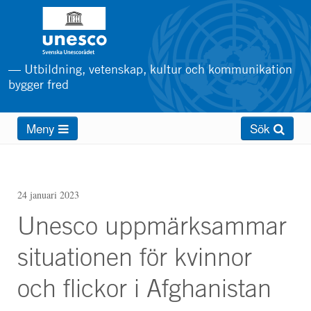
Hoppa
till
huvudinnehåll
— Utbildning, vetenskap, kultur och kommunikation
bygger fred
Main
Meny
Sök
menu
24 januari 2023
Unesco uppmärksammar
situationen för kvinnor
och flickor i Afghanistan