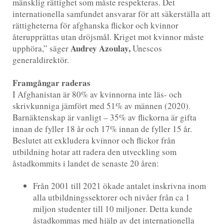
mänsklig rättighet som måste respekteras. Det
internationella samfundet ansvarar för att säkerställa att
rättigheterna för afghanska flickor och kvinnor
återupprättas utan dröjsmål. Kriget mot kvinnor måste
Audrey Azoulay,
upphöra,” säger
Unescos
generaldirektör.
Framgångar raderas
I Afghanistan är 80% av kvinnorna inte läs- och
skrivkunniga jämfört med 51% av männen (2020).
Barnäktenskap är vanligt – 35% av flickorna är gifta
innan de fyller 18 år och 17% innan de fyller 15 år.
Beslutet att exkludera kvinnor och flickor från
utbildning hotar att radera den utveckling som
åstadkommits i landet de senaste 20 åren:
Från 2001 till 2021 ökade antalet inskrivna inom
alla utbildningssektorer och nivåer från ca 1
miljon studenter till 10 miljoner. Detta kunde
åstadkommas med hjälp av det internationella