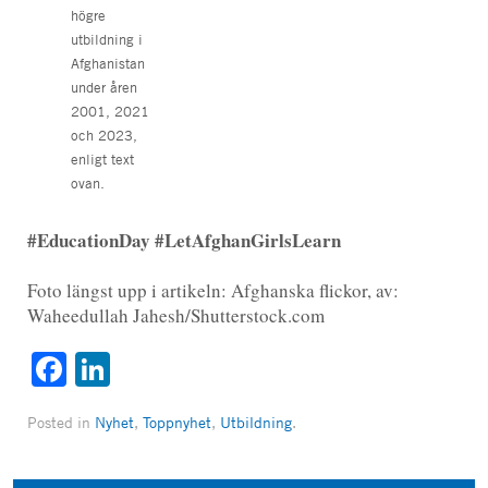
högre
utbildning i
Afghanistan
under åren
2001, 2021
och 2023,
enligt text
ovan.
#EducationDay #LetAfghanGirlsLearn
Foto längst upp i artikeln: Afghanska flickor, av:
Waheedullah Jahesh/Shutterstock.com
Facebook
LinkedIn
Posted in
Nyhet
,
Toppnyhet
,
Utbildning
.