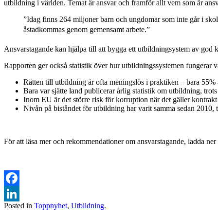
utbildning i världen. Temat är ansvar och framför allt vem som är ansv
”Idag finns 264 miljoner barn och ungdomar som inte går i skol
åstadkommas genom gemensamt arbete.”
Ansvarstagande kan hjälpa till att bygga ett utbildningsystem av god kva
Rapporten ger också statistik över hur utbildningssystemen fungerar vä
Rätten till utbildning är ofta meningslös i praktiken – bara 55% av
Bara var sjätte land publicerar årlig statistik om utbildning, trot
Inom EU är det större risk för korruption när det gäller kontr
Nivån på biståndet för utbildning har varit samma sedan 2010, tr
För att läsa mer och rekommendationer om ansvarstagande, ladda ner
Facebook
Posted in
Toppnyhet
,
Utbildning
.
LinkedIn