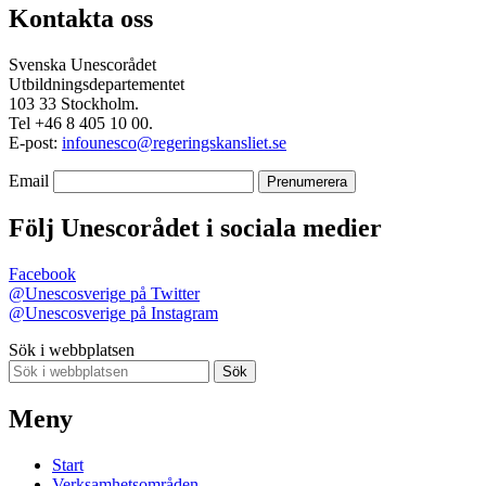
Kontakta oss
Svenska Unescorådet
Utbildningsdepartementet
103 33 Stockholm.
Tel +46 8 405 10 00.
E-post:
infounesco@regeringskansliet.se
Email
Följ Unescorådet i sociala medier
Facebook
@Unescosverige på Twitter
@Unescosverige på Instagram
Sök i webbplatsen
Sök
Meny
Start
Verksamhetsområden