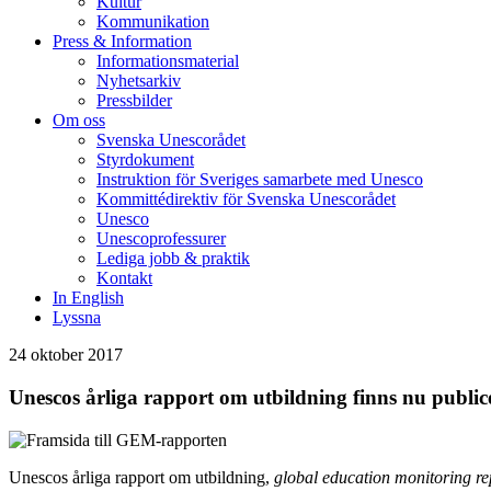
Kultur
Kommunikation
Press & Information
Informationsmaterial
Nyhetsarkiv
Pressbilder
Om oss
Svenska Unescorådet
Styrdokument
Instruktion för Sveriges samarbete med Unesco
Kommittédirektiv för Svenska Unescorådet
Unesco
Unescoprofessurer
Lediga jobb & praktik
Kontakt
In English
Lyssna
24 oktober 2017
Unescos årliga rapport om utbildning finns nu publi
Unescos årliga rapport om utbildning,
global education monitoring re