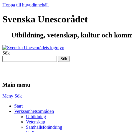
Hoppa till huvudinnehåll
Svenska Unescorådet
— Utbildning, vetenskap, kultur och komm
Sök
Sök
— Utbildning, vetenskap, kultur och komm
Main menu
Meny
Sök
Start
Verksamhetsområden
Utbildning
Vetenskap
Samhällsförändring