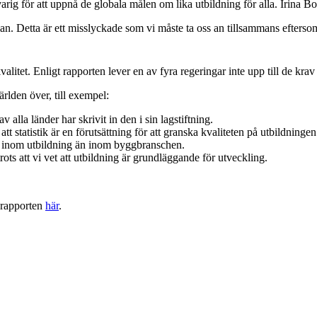
arig för att uppnå de globala målen om lika utbildning för alla. Irina 
an. Detta är ett misslyckade som vi måste ta oss an tillsammans efters
litet. Enligt rapporten lever en av fyra regeringar inte upp till de krav
rlden över, till exempel:
 alla länder har skrivit in den i sin lagstiftning.
s att statistik är en förutsättning för att granska kvaliteten på utbildnin
akt inom utbildning än inom byggbranschen.
ots att vi vet att utbildning är grundläggande för utveckling.
 rapporten
här
.