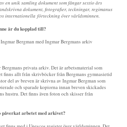
av en unik samling dokument som fångar sextio års
handskrivna dokument, fotografier, teckningar, regimanus
os inter
natio
nella förteckning över världsminnen.
ne är du kopplad till?
en Ingmar Bergman med Ingmar Bergmans arkiv
 Bergmans privata arkiv. Det är arbetsmaterial som
vet finns allt från skrivböcker från Bergmans gymnasietid
n stor del av breven är skrivna av Ingmar Bergman som
opierade och sparade kopiorna innan breven skickades
ns hustru. Det finns även foton och skisser från
o påverkat arbetet med arkivet?
kivet finns med i Unescos register över världsminnen. Det