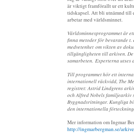
är viktigt framförallt ur ett ku
tidskapsel. Att bli utnämnd til
arbetar med världsminnet.
Världsminnesprogrammet är ett
finna metoder för bevarande t. e
medvetenhet om vikten av dokum
tillgängligheten till arkiven. 
samarbeten. Experterna utses a
Till programmet hör ett intern
internationell räckvidd, The Me
registret: Astrid Lindgrens ar
och Alfred Nobels familjearkiv
Byggnadsritningar. Kungliga bi
den internationella förtecknin
Mer information om Ingmar Ber
http://ingmarbergman.se/arkive