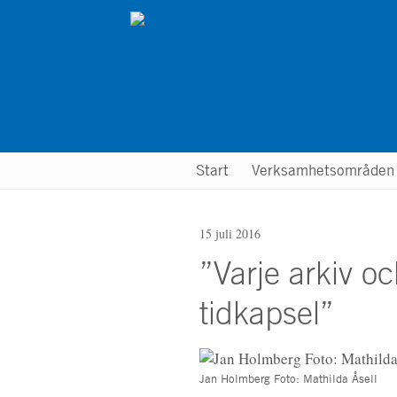
Hoppa
till
huvudinnehåll
Main
Start
Verksamhetsområde
menu
15 juli 2016
”Varje arkiv o
tidkapsel”
Jan Holmberg Foto: Mathilda Åsell