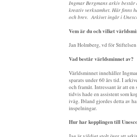
Ingmar Bergmans arkiv består 
kreativ verksamhet. Här finns 
och brev.
Arkivet ingår i Unesc
Vem är du och vilket världsmin
Jan Holmberg, vd för Stiftels
Vad består världsminnet av?
Världsminnet innehåller Ingmar
sparats under 60 års tid. I arki
och framåt. Intressant är att e
tidvis hade en assistent som k
iväg. Ibland gjordes detta av ha
inspelningar.
Hur har kopplingen till Unesc
Jag är väldigt stolt över att ar