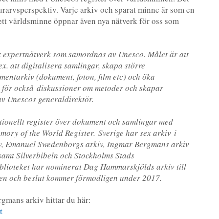
lturarvsperspektiv. Varje arkiv och sparat minne är som en
l ett världsminne öppnar även nya nätverk för oss som
 expertnätverk som samordnas av Unesco. Målet är att
x. att digitalisera samlingar, skapa större
entarkiv (dokument, foton, film etc) och öka
De för också diskussioner om metoder och skapar
v Unescos generaldirektör.
ationellt register över dokument och samlingar med
mory of the World Register. Sverige har sex arkiv i
kiv, Emanuel Swedenborgs arkiv, Ingmar Bergmans arkiv
 samt Silverbibeln och Stockholms Stads
blioteket har nominerat Dag Hammarskjölds arkiv till
gen och beslut kommer förmodligen under 2017.
gmans arkiv hittar du här:
t