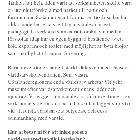
Tanken har hela tiden varit att verksamheten skulle vara
en utomhusförskola med närhet till natur och
fornminnen. Sedan uppstart för mer än tio år sedan har
olika modeller testats, ett tag användes museets
pedagogiska verkstad som extra inomhusyta medan
förskolan idag har en egen byggnad bestående av ett
kök, kapprum och toalett med möjlighet att byta blöjor
samt möjlighet till annan förvaring.
Barnkonventionen har ett starkt släktskap med Unescos
världsarvskonventionen. Som Västra
Götalandsregionens enda världsarv arbetar Vitlycke
museum efter världsarvskonventionens idéer och
uppdrag. Vi bygger samman dessa två konventioner i en
verksamhetsidé för små barn. Förskolan lägger stor vikt
vid att förstå världsarvets betydelse och dess
sammanhang med vår tid.
Hur arbetar ni för att inkorporera
världsarvspedagogik i förskolan?