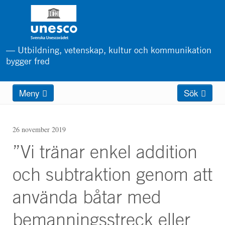
Hoppa
till
huvudinnehåll
— Utbildning, vetenskap, kultur och kommunikation
bygger fred
Main
Meny
Sök
menu
26 november 2019
”Vi tränar enkel addition
och subtraktion genom att
använda båtar med
bemanningsstreck eller