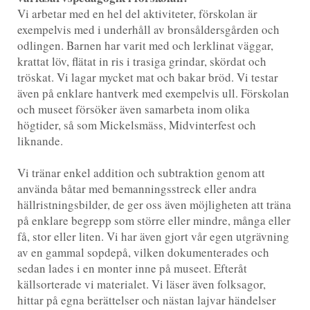
Vi arbetar med en hel del aktiviteter, förskolan är
exempelvis med i underhåll av bronsåldersgården och
odlingen. Barnen har varit med och lerklinat väggar,
krattat löv, flätat in ris i trasiga grindar, skördat och
tröskat. Vi lagar mycket mat och bakar bröd. Vi testar
även på enklare hantverk med exempelvis ull. Förskolan
och museet försöker även samarbeta inom olika
högtider, så som Mickelsmäss, Midvinterfest och
liknande.
Vi tränar enkel addition och subtraktion genom att
använda båtar med bemanningsstreck eller andra
hällristningsbilder, de ger oss även möjligheten att träna
på enklare begrepp som större eller mindre, många eller
få, stor eller liten. Vi har även gjort vår egen utgrävning
av en gammal sopdepå, vilken dokumenterades och
sedan lades i en monter inne på museet. Efteråt
källsorterade vi materialet. Vi läser även folksagor,
hittar på egna berättelser och nästan lajvar händelser