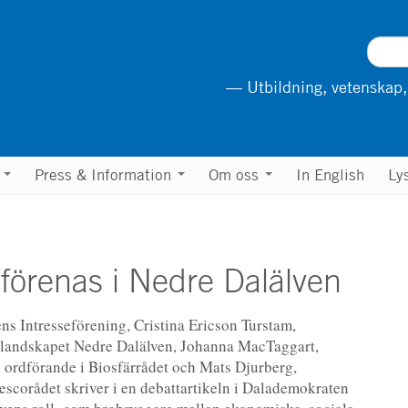
— Utbildning, vetenskap,
n
Press & Information
Om oss
In English
Ly
 förenas i Nedre Dalälven
ns Intresseförening, Cristina Ericson Turstam,
vlandskapet Nedre Dalälven, Johanna MacTaggart,
ordförande i Biosfärrådet och Mats Djurberg,
escorådet skriver i en debattartikeln i Dalademokraten