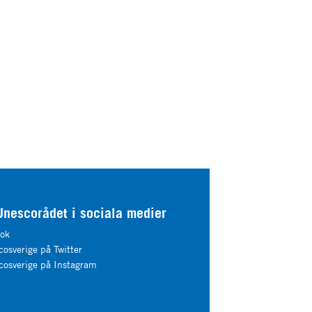
Unescorådet i sociala medier
ok
osverige på Twitter
osverige på Instagram