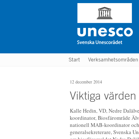
Hoppa
till
huvudinnehåll
Main
Start
Verksamhetsområde
menu
12 december 2014
Viktiga värden
Kalle Hedin, VD, Nedre Dalälve
koordinator, Biosfärområde Äl
nationell MAB-koordinator och 
generalsekreterare, Svenska Un