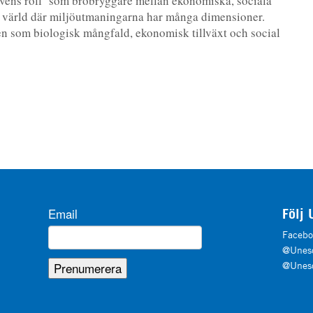
vens roll som brobryggare mellan ekonomiska, sociala
n värld där miljöutmaningarna har många dimensioner.
en som biologisk mångfald, ekonomisk tillväxt och social
Email
Följ 
Facebo
@Unesc
@Unesc