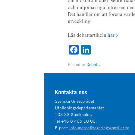
om biosfärområdet Nedre Daläl
och miljömässiga intressen i e
Det handlar om att förena värd
utveckling.
Läs debattartikeln
här
>
Facebook
LinkedIn
Posted in
Debatt
.
Kontakta oss
Svenska Unescorådet
Utbildningsdepartementet
103 33 Stockholm.
Tel +46 8 405 10 00.
E-post:
infounesco@regeringskansliet.se