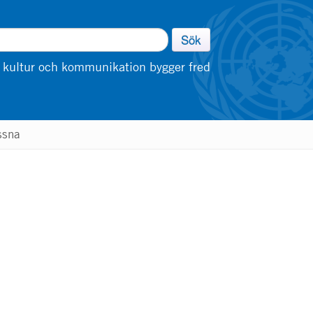
Sök
 kultur och kommunikation bygger fred
ssna