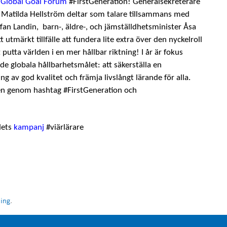
å
Global Goal Forum
#FirstGeneration! Generalsekreterare
Matilda Hellström deltar som talare tillsammans med
fan Landin, barn-, äldre-, och jämställdhetsminister Åsa
 utmärkt tillfälle att fundera lite extra över den nyckelroll
t putta världen i en mer hållbar riktning! I år är fokus
rde globala hållbarhetsmålet: att säkerställa en
g av god kvalitet och främja livslångt lärande för alla.
gen genom hashtag #FirstGeneration och
dets
kampanj
#viärlärare
ning
.