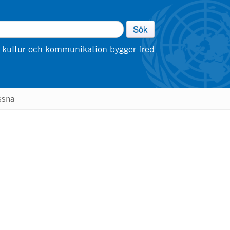
Sök
 kultur och kommunikation bygger fred
ssna