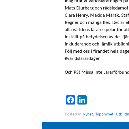
Idag firar vi Världslärardagen p
Mats Djurberg och rådsledamot 
Clara Henry, Maxida Märak, Staf
Regnér och många fler. Det är ett
alla världens lärare spelar för at
inställt på betydelsen av det fjä
inkluderande och jämlik utbildnin
Följ med oss i firandet hela da
#världslärardagen.
Och PS! Missa inte Lärarförbun
Facebook
LinkedIn
Posted in
Nyhet
,
Toppnyhet
,
Utbild