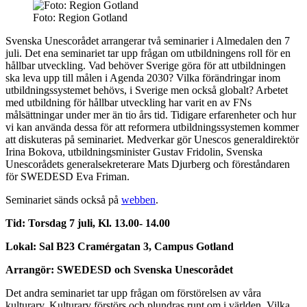
Foto: Region Gotland
Svenska Unescorådet arrangerar två seminarier i Almedalen den 7
juli. Det ena seminariet tar upp frågan om utbildningens roll för en
hållbar utveckling. Vad behöver Sverige göra för att utbildningen
ska leva upp till målen i Agenda 2030? Vilka förändringar inom
utbildningssystemet behövs, i Sverige men också globalt? Arbetet
med utbildning för hållbar utveckling har varit en av FNs
målsättningar under mer än tio års tid. Tidigare erfarenheter och hur
vi kan använda dessa för att reformera utbildningssystemen kommer
att diskuteras på seminariet. Medverkar gör Unescos generaldirektör
Irina Bokova, utbildningsminister Gustav Fridolin, Svenska
Unescorådets generalsekreterare Mats Djurberg och föreståndaren
för SWEDESD Eva Friman.
Seminariet sänds också på
webben
.
Tid: Torsdag 7 juli, Kl. 13.00- 14.00
Lokal: Sal B23 Cramérgatan 3, Campus Gotland
Arrangör: SWEDESD och Svenska Unescorådet
Det andra seminariet tar upp frågan om förstörelsen av våra
kulturarv. Kulturarv förstörs och plundras runt om i världen. Vilka