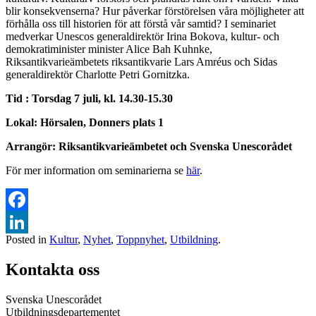
blir konsekvenserna? Hur påverkar förstörelsen våra möjligheter att
förhålla oss till historien för att förstå vår samtid? I seminariet
medverkar Unescos generaldirektör Irina Bokova, kultur- och
demokratiminister minister Alice Bah Kuhnke,
Riksantikvarieämbetets riksantikvarie Lars Amréus och Sidas
generaldirektör Charlotte Petri Gornitzka.
Tid : Torsdag 7 juli, kl. 14.30-15.30
Lokal: Hörsalen, Donners plats 1
Arrangör: Riksantikvarieämbetet och Svenska Unescorådet
För mer information om seminarierna se
här
.
Facebook
Posted in
Kultur
,
Nyhet
,
Toppnyhet
,
Utbildning
.
LinkedIn
Kontakta oss
Svenska Unescorådet
Utbildningsdepartementet