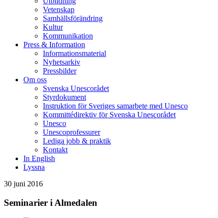
Utbildning
Vetenskap
Samhällsförändring
Kultur
Kommunikation
Press & Information
Informationsmaterial
Nyhetsarkiv
Pressbilder
Om oss
Svenska Unescorådet
Styrdokument
Instruktion för Sveriges samarbete med Unesco
Kommittédirektiv för Svenska Unescorådet
Unesco
Unescoprofessurer
Lediga jobb & praktik
Kontakt
In English
Lyssna
30 juni 2016
Seminarier i Almedalen