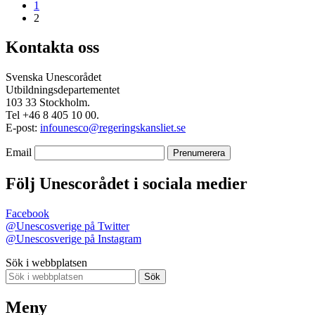
1
2
Kontakta oss
Svenska Unescorådet
Utbildningsdepartementet
103 33 Stockholm.
Tel +46 8 405 10 00.
E-post:
infounesco@regeringskansliet.se
Email
Följ Unescorådet i sociala medier
Facebook
@Unescosverige på Twitter
@Unescosverige på Instagram
Sök i webbplatsen
Sök
Meny