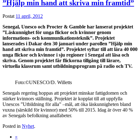
”Hjälp min hand att skriva min framtid”
Postat
11 april, 2012
Senegal, Unesco och Procter & Gamble har lanserat projektet
”Läskunnighet för unga flickor och kvinnor genom
informations- och kommunikationsteknik”. Projektet
lanserades i Dakar den 30 januari under parollen ”Hjälp min
hand att skriva min framtid”. Projektet syftar till att lära 40 000
unga flickor och kvinnor i sju regioner i Senegal att läsa och
skriva. Genom projektet får flickorna tillgång till lärare,
virtuella klassrum samt utbildningsprogram på radio och TV.
Foto:©UNESCO/D. Willetts
Senegals regering hoppas att projektet minskar fattigdomen och
stärker kvinnors ställning. Projektet är kopplat till att uppfylla
Unescos ”Utbildning för alla” –mål, att öka läskunnigheten bland
vuxna (särskild för kvinnor) med 50% till 2015. Idag är över 40 %
av Senegals befolkning analfabeter.
Posted in
Nyhet
.
«