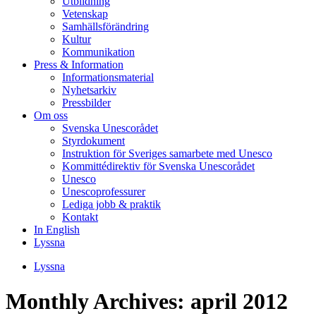
Utbildning
Vetenskap
Samhällsförändring
Kultur
Kommunikation
Press & Information
Informationsmaterial
Nyhetsarkiv
Pressbilder
Om oss
Svenska Unescorådet
Styrdokument
Instruktion för Sveriges samarbete med Unesco
Kommittédirektiv för Svenska Unescorådet
Unesco
Unescoprofessurer
Lediga jobb & praktik
Kontakt
In English
Lyssna
Lyssna
Monthly Archives:
april 2012