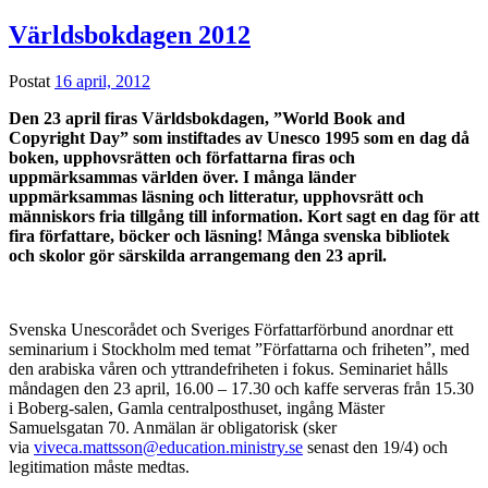
Världsbokdagen 2012
Postat
16 april, 2012
Den 23 april firas Världsbokdagen, ”World Book and
Copyright Day” som instiftades av Unesco 1995 som en dag då
boken, upphovsrätten och författarna firas och
uppmärksammas världen över. I många länder
uppmärksammas läsning och litteratur, upphovsrätt och
människors fria tillgång till information. Kort sagt en dag för att
fira författare, böcker och läsning! Många svenska bibliotek
och skolor gör särskilda arrangemang den 23 april.
Svenska Unescorådet och Sveriges Författarförbund anordnar ett
seminarium i Stockholm med temat ”Författarna och friheten”, med
den arabiska våren och yttrandefriheten i fokus. Seminariet hålls
måndagen den 23 april, 16.00 – 17.30 och kaffe serveras från 15.30
i Boberg-salen, Gamla centralposthuset, ingång Mäster
Samuelsgatan 70. Anmälan är obligatorisk (sker
via
viveca.mattsson@education.ministry.se
senast den 19/4) och
legitimation måste medtas.