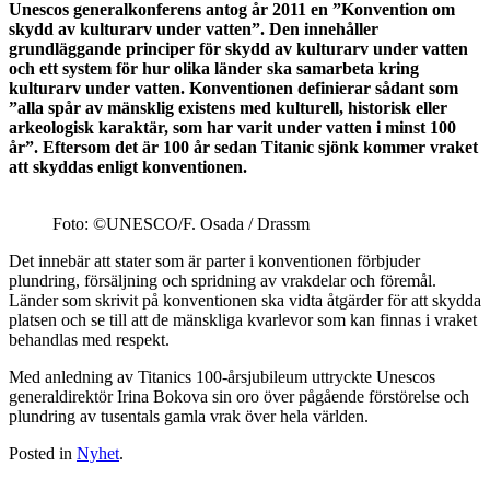
Unescos generalkonferens antog år 2011 en ”Konvention om
skydd av kulturarv under vatten”. Den innehåller
grundläggande principer för skydd av kulturarv under vatten
och ett system för hur olika länder ska samarbeta kring
kulturarv under vatten. Konventionen definierar sådant som
”alla spår av mänsklig existens med kulturell, historisk eller
arkeologisk karaktär, som har varit under vatten i minst 100
år”. Eftersom det är 100 år sedan Titanic sjönk kommer vraket
att skyddas enligt konventionen.
Foto: ©UNESCO/F. Osada / Drassm
Det innebär att stater som är parter i konventionen förbjuder
plundring, försäljning och spridning av vrakdelar och föremål.
Länder som skrivit på konventionen ska vidta åtgärder för att skydda
platsen och se till att de mänskliga kvarlevor som kan finnas i vraket
behandlas med respekt.
Med anledning av Titanics 100-årsjubileum uttryckte Unescos
generaldirektör Irina Bokova sin oro över pågående förstörelse och
plundring av tusentals gamla vrak över hela världen.
Posted in
Nyhet
.