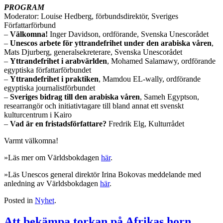
PROGRAM
Moderator: Louise Hedberg, förbundsdirektör, Sveriges
Författarförbund
–
Välkomna!
Inger Davidson, ordförande, Svenska Unescorådet
–
Unescos arbete för yttrandefrihet under den arabiska våren
,
Mats Djurberg, generalsekreterare, Svenska Unescorådet
–
Yttrandefrihet i arabvärlden
, Mohamed Salamawy, ordförande
egyptiska författarförbundet
–
Yttrandefrihet i praktiken
, Mamdou EL-wally, ordförande
egyptiska journalistförbundet
–
Sveriges bidrag till den arabiska våren
, Sameh Egyptson,
researrangör och initiativtagare till bland annat ett svenskt
kulturcentrum i Kairo
–
Vad är en fristadsförfattare?
Fredrik Elg, Kulturrådet
Varmt välkomna!
»Läs mer om Världsbokdagen
här
.
»Läs Unescos general direktör Irina Bokovas meddelande med
anledning av Världsbokdagen
här
.
Posted in
Nyhet
.
Att bekämpa torkan på Afrikas horn