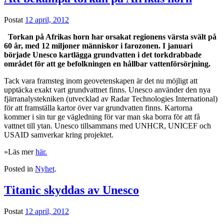
Postat
12 april, 2012
Torkan på Afrikas horn har orsakat regionens värsta svält på
60 år, med 12 miljoner människor i farozonen. I januari
började Unesco kartlägga grundvatten i det torkdrabbade
området för att ge befolkningen en hållbar vattenförsörjning.
Tack vara framsteg inom geovetenskapen är det nu möjligt att
upptäcka exakt vart grundvattnet finns. Unesco använder den nya
fjärranalystekniken (utvecklad av Radar Technologies International)
för att framställa kartor över var grundvatten finns. Kartorna
kommer i sin tur ge vägledning för var man ska borra för att få
vattnet till ytan. Unesco tillsammans med UNHCR, UNICEF och
USAID samverkar kring projektet.
»Läs mer
här.
Posted in
Nyhet
.
Titanic skyddas av Unesco
Postat
12 april, 2012